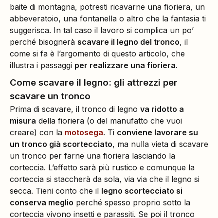
baite di montagna, potresti ricavarne una fioriera, un
abbeveratoio, una fontanella o altro che la fantasia ti
suggerisca. In tal caso il lavoro si complica un po’
perché bisognerà
scavare il legno del tronco
, il
come si fa è l’argomento di questo articolo, che
illustra i passaggi
per realizzare una fioriera
.
Come scavare il legno: gli attrezzi per
scavare un tronco
Prima di scavare, il tronco di legno
va ridotto a
misura
della fioriera (o del manufatto che vuoi
creare) con la
motosega
. Ti
conviene lavorare su
un tronco già scortecciato
, ma nulla vieta di scavare
un tronco per farne una fioriera lasciando la
corteccia. L’effetto sarà più rustico e comunque la
corteccia si staccherà da sola, via via che il legno si
secca. Tieni conto che il
legno scortecciato si
conserva meglio
perché spesso proprio sotto la
corteccia vivono insetti e parassiti. Se poi il tronco