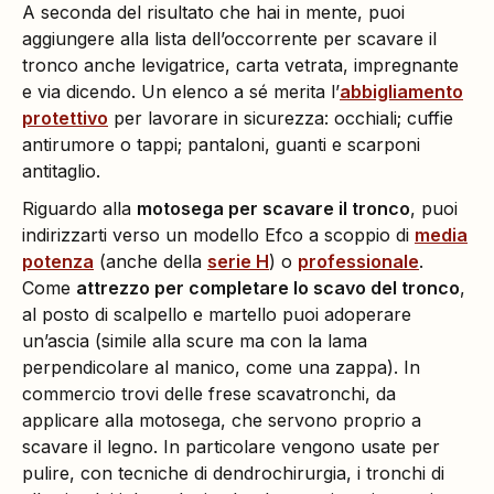
A seconda del risultato che hai in mente, puoi
aggiungere alla lista dell’occorrente per scavare il
tronco anche levigatrice, carta vetrata, impregnante
e via dicendo. Un elenco a sé merita l’
abbigliamento
protettivo
per lavorare in sicurezza: occhiali; cuffie
antirumore o tappi; pantaloni, guanti e scarponi
antitaglio.
Riguardo alla
motosega per scavare il tronco
, puoi
indirizzarti verso un modello Efco a scoppio di
media
potenza
(anche della
serie H
) o
professionale
.
Come
attrezzo per completare lo scavo del tronco
,
al posto di scalpello e martello puoi adoperare
un’ascia (simile alla scure ma con la lama
perpendicolare al manico, come una zappa). In
commercio trovi delle frese scavatronchi, da
applicare alla motosega, che servono proprio a
scavare il legno. In particolare vengono usate per
pulire, con tecniche di dendrochirurgia, i tronchi di