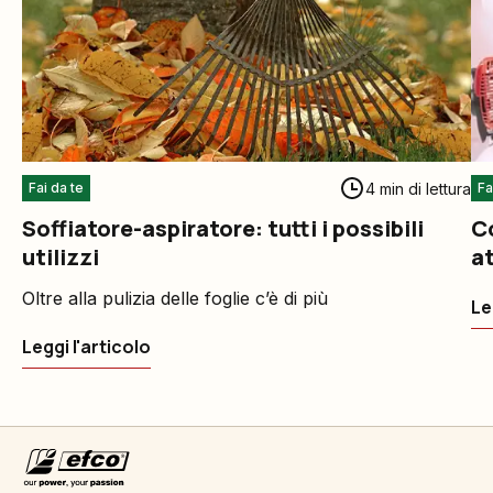
4 min di lettura
Fai da te
Fa
Soffiatore-aspiratore: tutti i possibili
C
utilizzi
a
Oltre alla pulizia delle foglie c’è di più
Le
Leggi l'articolo