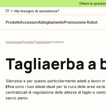
Ottieni la spedizi
IT
Hai bisogno di assistenza?
Prodotti
Accessori
Abbigliamento
Promozione Robot
Homepage
Prodotti
Tagliaerba
A batteria
Tagliaerba a 
Silenziosi e per questo particolarmente adatti a lavori i
Efco
sono i tuoi alleati ideali per la cura delle aree verdi
centralizzati di regolazione delle altezze di taglio e cesto
sacco pieno.