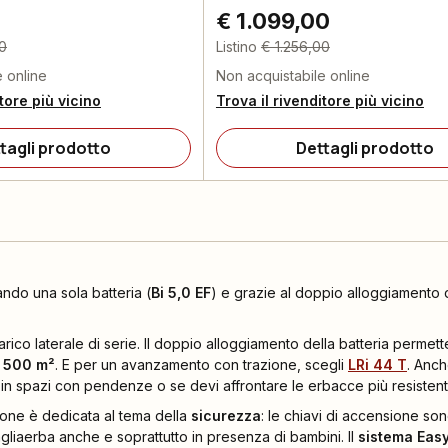
€ 1.099,00
00
Listino
€ 1.256,00
e online
Non acquistabile online
itore più vicino
Trova il rivenditore più vicino
tagli prodotto
Dettagli prodotto
ando una sola batteria (
Bi 5,0 EF
) e grazie al doppio alloggiamento 
arico laterale di serie. Il doppio alloggiamento della batteria permett
a 500 m²
. E per un avanzamento con trazione, scegli
LRi 44 T
. Anch
 in spazi con pendenze o se devi affrontare le erbacce più resistenti
zione è dedicata al tema della
sicurezza
: le chiavi di accensione son
tagliaerba anche e soprattutto in presenza di bambini. Il
sistema Easy