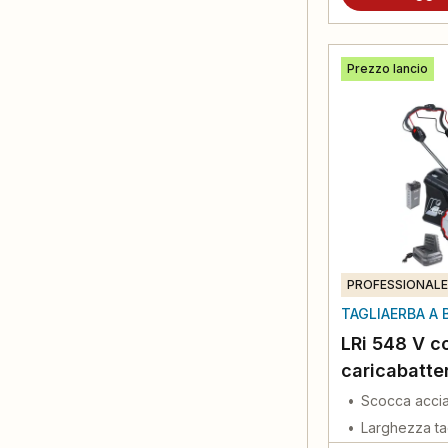
Prezzo lancio
PROFESSIONALE
TAGLIAERBA A 
LRi 548 V co
caricabatte
Scocca accia
Larghezza ta