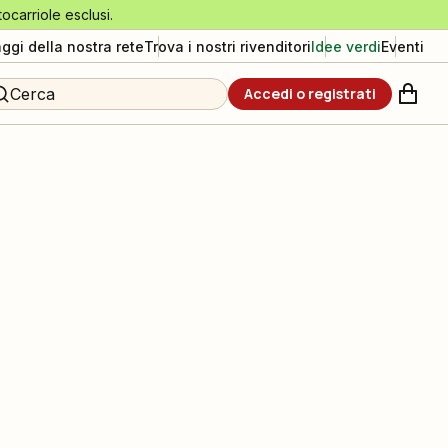
tocarriole esclusi.
aggi della nostra rete
Trova i nostri rivenditori
Idee verdi
Eventi
Cerca
Accedi o registrati