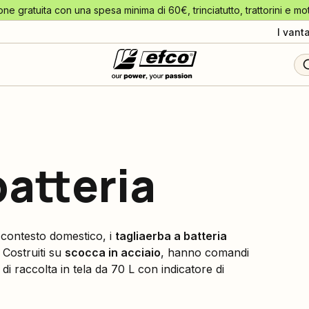
one gratuita con una spesa minima di 60€, trinciatutto, trattorini e mo
I vant
batteria
n contesto domestico, i
tagliaerba a batteria
. Costruiti su
scocca in acciaio
, hanno comandi
 di raccolta in tela da 70 L con indicatore di