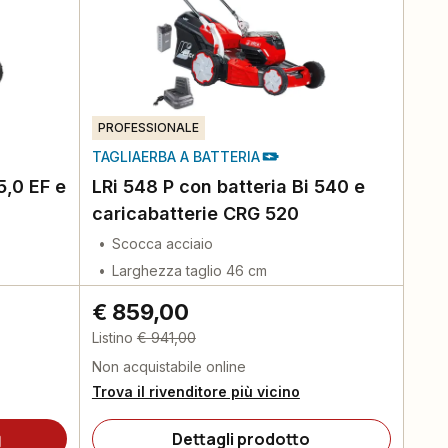
PROFESSIONALE
TAGLIAERBA A BATTERIA
5,0 EF e
LRi 548 P con batteria Bi 540 e
caricabatterie CRG 520
Scocca acciaio
Larghezza taglio 46 cm
€ 859,00
Listino
€ 941,00
Non acquistabile online
Trova il rivenditore più vicino
Dettagli prodotto