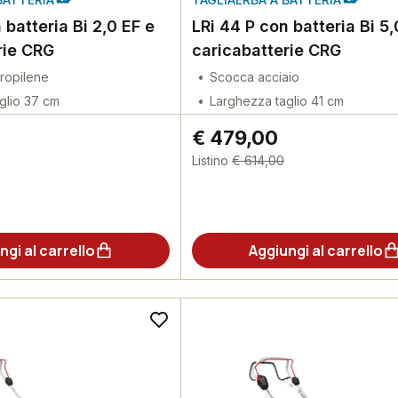
 batteria Bi 2,0 EF e
LRi 44 P con batteria Bi 5,
rie CRG
caricabatterie CRG
ropilene
Scocca acciaio
glio 37 cm
Larghezza taglio 41 cm
€ 479,00
Listino
€ 614,00
ngi al carrello
Aggiungi al carrello