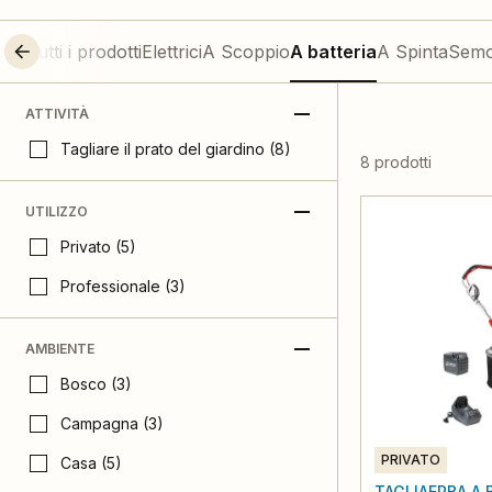
Tutti i prodotti
Elettrici
A Scoppio
A batteria
A Spinta
Semo
ATTIVITÀ
Tagliare il prato del giardino (8)
8 prodotti
UTILIZZO
Privato (5)
Professionale (3)
AMBIENTE
Bosco (3)
Campagna (3)
PRIVATO
Casa (5)
TAGLIAERBA A 