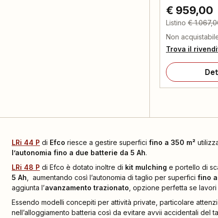
€ 959,00
Listino
€ 1.067,
Non acquistabil
Trova il rivend
Det
LRi 44 P
di
Efco
riesce a gestire superfici
fino a 350 m²
utilizz
l’autonomia fino a due batterie
da 5 Ah
.
LRi 48 P
di Efco è dotato inoltre di
kit mulching
e portello di sc
5 Ah
, aumentando così l’autonomia di taglio per superfici
fino 
aggiunta l’
avanzamento trazionato
, opzione perfetta se lavori
Essendo modelli concepiti per attività private, particolare atten
nell’alloggiamento batteria così da evitare avvii accidentali del 