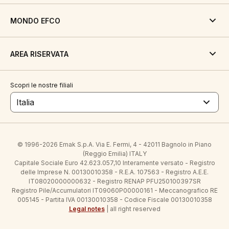
MONDO EFCO
AREA RISERVATA
Scopri le nostre filiali
Italia
© 1996-2026 Emak S.p.A. Via E. Fermi, 4 - 42011 Bagnolo in Piano
(Reggio Emilia) ITALY
Capitale Sociale Euro 42.623.057,10 Interamente versato - Registro
delle Imprese N. 00130010358 - R.E.A. 107563 - Registro A.E.E.
IT08020000000632 - Registro RENAP PFU250100397SR
Registro Pile/Accumulatori IT09060P00000161 - Meccanografico RE
005145 - Partita IVA 00130010358 - Codice Fiscale 00130010358
Legal notes
| all right reserved