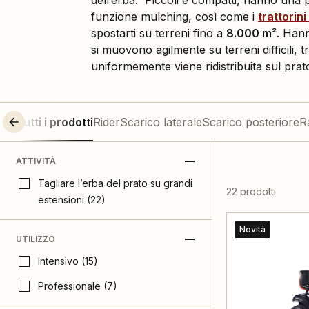
dell’erba. Piccoli e compatti, hanno una p
funzione mulching, così come i
trattorini
spostarti su terreni fino a
8.000 m²
. Hann
si muovono agilmente su terreni difficili, 
uniformemente viene ridistribuita sul prat
Tutti i prodotti
Rider
Scarico laterale
Scarico posteriore
R
ATTIVITÀ
Tagliare l’erba del prato su grandi
22 prodotti
estensioni (22)
Novità
UTILIZZO
Intensivo (15)
Professionale (7)