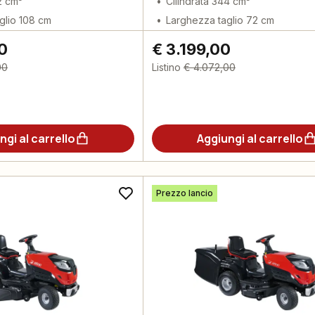
2 cm³
Cilindrata 344 cm³
glio 108 cm
Larghezza taglio 72 cm
0
€ 3.199,00
00
Listino
€ 4.072,00
ngi al carrello
Aggiungi al carrello
Prezzo lancio