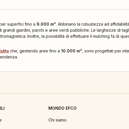
per superfici fino a
9.000 m²
. Abbinano la robustezza ad affidabilit
i grandi giardini, parchi e aree verdi pubbliche. Le larghezze di tagl
romagnetica. Inoltre, la possibilità di effettuare il mulching fa di que
tutto
che, gestendo aree fino a
10.000 m²
, sono progettati per inte
 pendenza.
LI
MONDO EFCO
e
Chi siamo