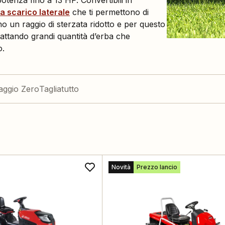
otenza fino a 13 HP. Convertibili in
 a scarico laterale
che ti permettono di
o un raggio di sterzata ridotto e per questo
trattando grandi quantità d’erba che
o.
aggio Zero
Tagliatutto
Novità
Prezzo lancio