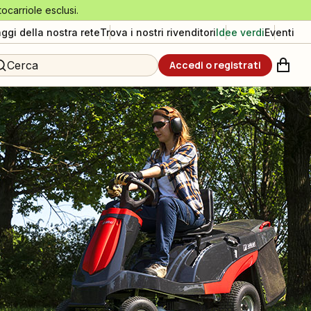
tocarriole esclusi.
aggi della nostra rete
Trova i nostri rivenditori
Idee verdi
Eventi
Cerca
Accedi o registrati