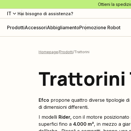
Ottieni la spedizi
IT
Hai bisogno di assistenza?
Prodotti
Accessori
Abbigliamento
Promozione Robot
Homepage
Prodotti
Trattorini
Trattorini
Efco
propone quattro diverse tipologie di
di dimensioni differenti.
I modelli
Ride
r,
con il motore posizionato s
superfici fino a
4.000 m²
, in mezzo a giard