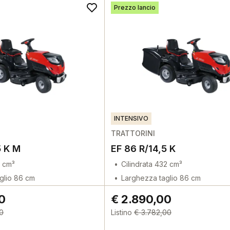
Prezzo lancio
INTENSIVO
TRATTORINI
5 K M
EF 86 R/14,5 K
3 cm³
Cilindrata 432 cm³
glio 86 cm
Larghezza taglio 86 cm
0
€ 2.890,00
00
Listino
€ 3.782,00