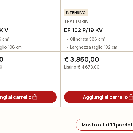
INTENSIVO
TRATTORINI
 K V
EF 102 R/19 KV
6 cm³
Cilindrata 586 cm³
glio 108 cm
Larghezza taglio 102 cm
00
€ 3.850,00
00
Listino
€ 4.673,00
ngi al carrello
Aggiungi al carrello
Mostra altri 10 prodot