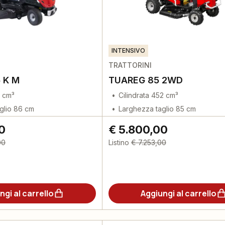
INTENSIVO
TRATTORINI
5 K M
TUAREG 85 2WD
3 cm³
Cilindrata 452 cm³
glio 86 cm
Larghezza taglio 85 cm
0
€ 5.800,00
00
Listino
€ 7.253,00
ngi al carrello
Aggiungi al carrello