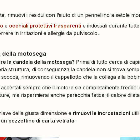
e, rimuovi i residui con l’aiuto di un pennellino a setole mo
ro
e
occhiali protettivi trasparenti
e indossali durante tutte l
orrere in irritazioni e allergie da pulviscolo.
a della motosega
ire la candela della motosega?
Prima di tutto cerca di cap
ria struttura, di conseguenza la candela non si trova semp
a scocca, rimuovendo il cappellotto che la collega alla bobi
i accertati sempre che il motore sia completamente freddo
ature, ma risparmierai anche parecchia fatica: il calore dilata
hiave della giusta dimensione e
rimuovi le incrostazioni
util
 un
pezzettino di carta vetrata
.