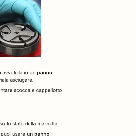
i avvolgila in un
panno
iala asciugare.
ontare scocca e cappellotto
o lo stato della marmitta.
puoi usare un
panno