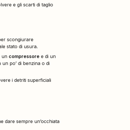
vere e gli scarti di taglio
 per scongiurare
le stato di usura.
di un
compressore
e di un
n un po’ di benzina o di
re i detriti superficiali
iene dare sempre un’occhiata