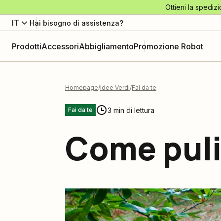
Ottieni la spedizi
IT
Hai bisogno di assistenza?
Prodotti
Accessori
Abbigliamento
Promozione Robot
Homepage
Idee Verdi
Fai da te
3 min di lettura
Fai da te
Come puli