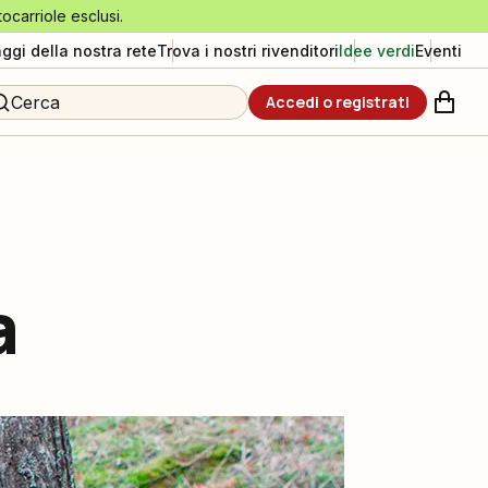
tocarriole esclusi.
aggi della nostra rete
Trova i nostri rivenditori
Idee verdi
Eventi
Cerca
Accedi o registrati
a