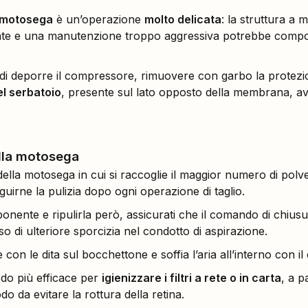
a motosega
è un’operazione
molto delicata
: la struttura a
ente e una manutenzione troppo aggressiva potrebbe comport
lo di deporre il compressore, rimuovere con garbo la protez
del serbatoio
, presente sul lato opposto della membrana, a
ella motosega
della motosega in cui si raccoglie il maggior numero di polve
guirne la pulizia dopo ogni operazione di taglio.
ente e ripulirla però, assicurati che il comando di chiusura 
sso di ulteriore sporcizia nel condotto di aspirazione.
 con le dita sul bocchettone e soffia l’aria all’interno con 
odo più efficace per
igienizzare i filtri a rete o in carta
, a p
o da evitare la rottura della retina.