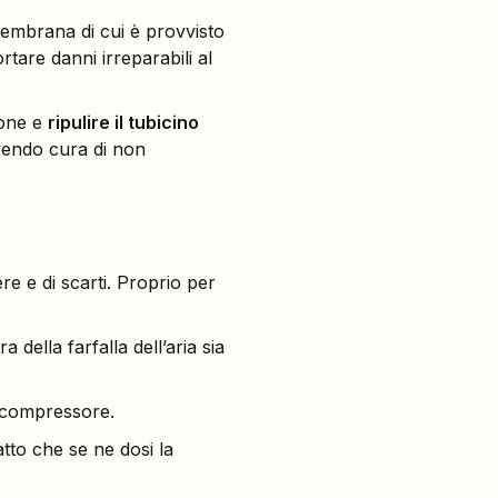
 membrana di cui è provvisto
are danni irreparabili al
ione e
ripulire il tubicino
vendo cura di non
re e di scarti. Proprio per
della farfalla dell’aria sia
il compressore.
atto che se ne dosi la