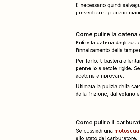
È necessario quindi salva
presenti su ognuna in man
Come pulire la catena
Pulire la catena
dagli accu
l’innalzamento della temper
Per farlo, ti basterà allent
pennello
a setole rigide. S
acetone e riprovare.
Ultimata la pulizia della ca
dalla
frizione
, dal
volano
e
Come pulire il carbur
Se possiedi una
motosega 
allo stato del carburatore.