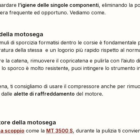
guardare
l’igiene delle singole componenti
, eliminando la pol
iera frequente ed opportuno. Vediamo come.
 della motosega
muli di sporcizia formatisi dentro le corsie è fondamentale
atura della stessa e un logorio più rapido rispetto al norma
are la catena, rimuovere il copricatena e pulirla con l’aiuto 
e lo sporco è molto resistente, puoi intingere lo strumento i
tena, ti consigliamo di usare il compressore anche per rimuove
 dalle
alette di raffreddamento
del motore.
atore della motosega
a scoppio
come la
MT 3500 S
, durante la pulizia ti conv