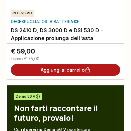
INTENSIVO
DECESPUGLIATORI A BATTERIA
DS 2410 D, DS 3000 D e DSi 530 D -
Applicazione prolunga dell'asta
€ 59,00
Listino
€ 75,00
Aggiungi al carrello
Demo 56 V
Non farti raccontare il
futuro, provalo!
Con il
servizio Demo 56 V
puoi testare