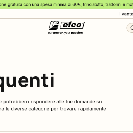
one gratuita con una spesa minima di 60€, trinciatutto, trattorini e mo
I vant
quenti
che potrebbero rispondere alle tue domande su
lora le diverse categorie per trovare rapidamente