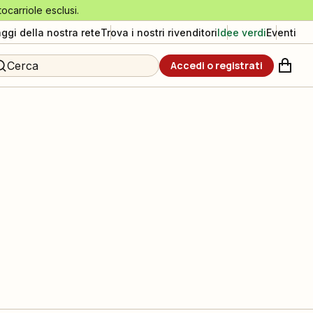
tocarriole esclusi.
aggi della nostra rete
Trova i nostri rivenditori
Idee verdi
Eventi
Cerca
Accedi o registrati