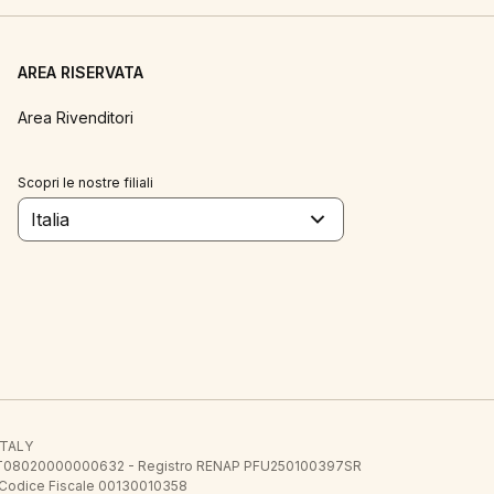
AREA RISERVATA
Area Rivenditori
Scopri le nostre filiali
Italia
 ITALY
E.E. IT08020000000632 - Registro RENAP PFU250100397SR
 Codice Fiscale 00130010358