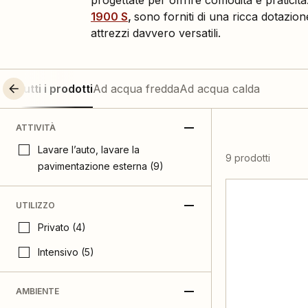
progettate per offrire comodità e praticità
1900 S
,
sono forniti di una ricca dotazio
attrezzi davvero versatili.
Tutti i prodotti
Ad acqua fredda
Ad acqua calda
ATTIVITÀ
Lavare l’auto, lavare la
9 prodotti
pavimentazione esterna (9)
UTILIZZO
Privato (4)
Intensivo (5)
AMBIENTE