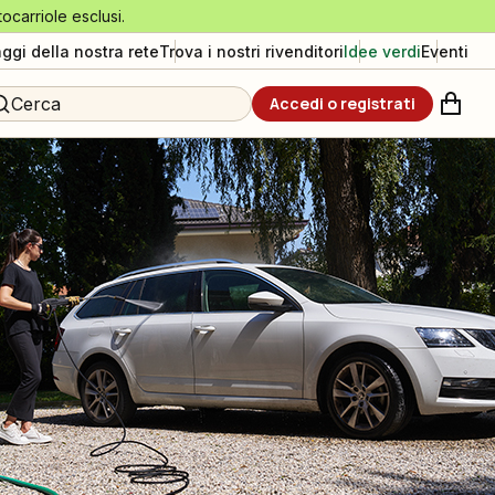
tocarriole esclusi.
aggi della nostra rete
Trova i nostri rivenditori
Idee verdi
Eventi
Cerca
Accedi o registrati