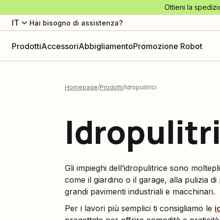
Ottieni la spedizi
IT
Hai bisogno di assistenza?
Prodotti
Accessori
Abbigliamento
Promozione Robot
Homepage
Prodotti
Idropulitrici
Idropulitr
Gli impieghi dell’idropulitrice sono moltepli
come il giardino o il garage, alla pulizia di
grandi pavimenti industriali e macchinari.
Per i lavori più semplici ti consigliamo le
i