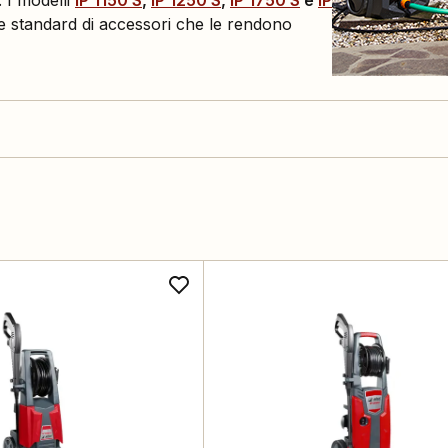
. I modelli
IP 1150 S
,
IP 1250 S
,
IP 1750 S
e
IP
ne standard di accessori che le rendono