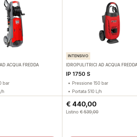
INTENSIVO
 AD ACQUA FREDDA
IDROPULITRICI AD ACQUA FREDD
IP 1750 S
0 bar
Pressione 150 bar
L/h
Portata 510 L/h
€ 440,00
Listino
€ 539,00