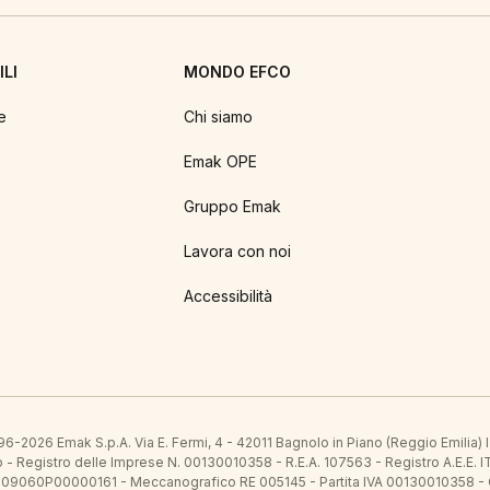
LI
MONDO EFCO
e
Chi siamo
Emak OPE
Gruppo Emak
Lavora con noi
Accessibilità
6-2026 Emak S.p.A. Via E. Fermi, 4 - 42011 Bagnolo in Piano (Reggio Emilia)
ato - Registro delle Imprese N. 00130010358 - R.E.A. 107563 - Registro A.
 IT09060P00000161 - Meccanografico RE 005145 - Partita IVA 00130010358 -