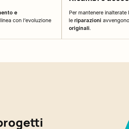
mento e
Per mantenere inalterate
n linea con l’evoluzione
le
riparazioni
avvengon
originali
.
progetti