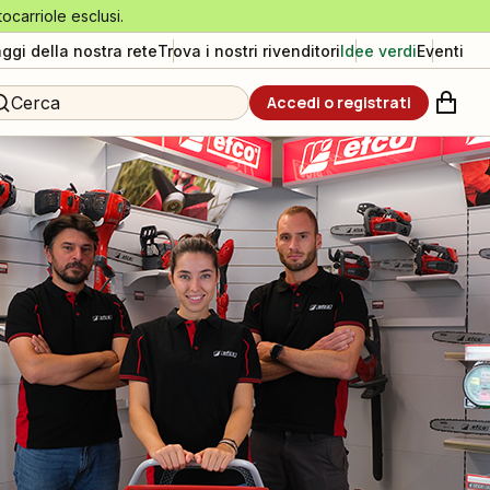
tocarriole esclusi.
aggi della nostra rete
Trova i nostri rivenditori
Idee verdi
Eventi
Cerca
Accedi o registrati