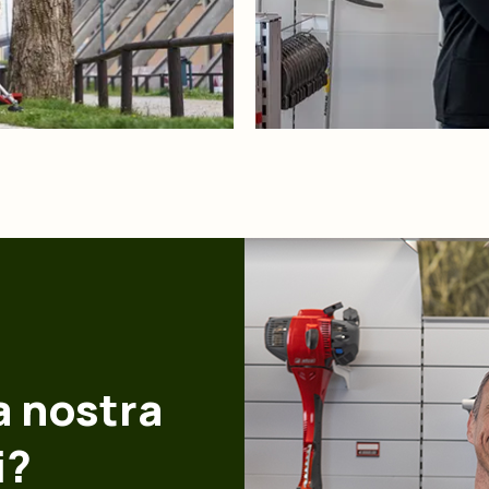
a nostra
i?