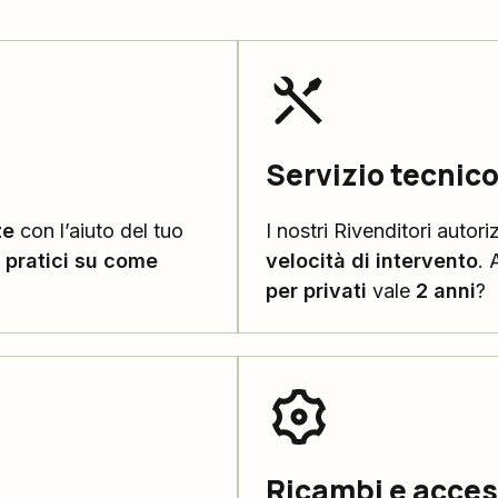
Servizio tecnic
ze
con l’aiuto del tuo
I nostri Rivenditori autori
i pratici su come
velocità di intervento
. 
per privati
vale
2 anni
?
Ricambi e access