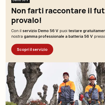
Demo 56 V
Non farti raccontare il fu
provalo!
Con il
servizio Demo 56 V
puoi
testare gratuitame
nostra
gamma professionale a batteria 56 V
presso 
Scopri il servizio