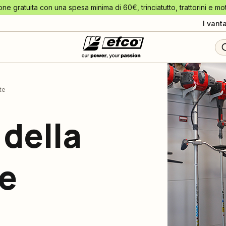
one gratuita con una spesa minima di 60€, trinciatutto, trattorini e mo
I vant
te
 della
te