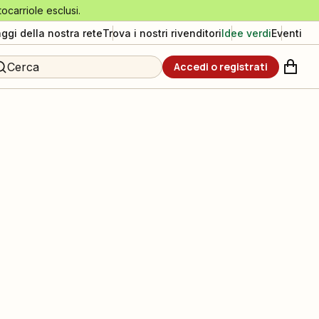
tocarriole esclusi.
aggi della nostra rete
Trova i nostri rivenditori
Idee verdi
Eventi
Cerca
Accedi o registrati