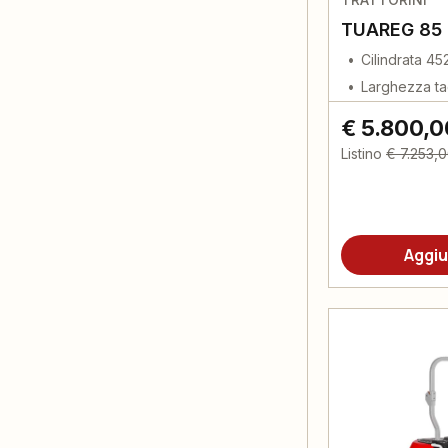
TUAREG 85
Cilindrata 45
Larghezza ta
€ 5.800,0
Listino
€ 7.253,
Aggiu