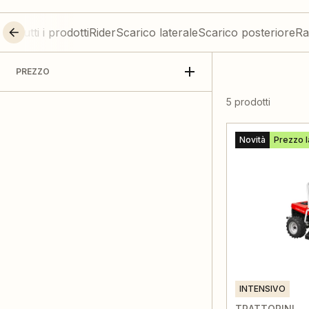
Tutti i prodotti
Rider
Scarico laterale
Scarico posteriore
Ra
PREZZO
5 prodotti
Novità
Prezzo l
INTENSIVO
TRATTORINI