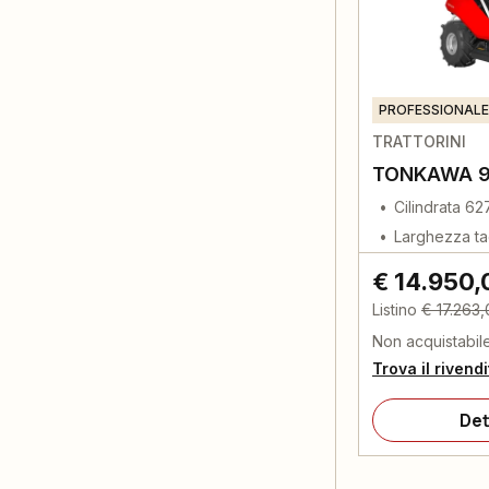
PROFESSIONALE
TRATTORINI
TONKAWA 9
Cilindrata 62
Larghezza ta
€ 14.950,
Listino
€ 17.263
Non acquistabil
Trova il rivend
Det