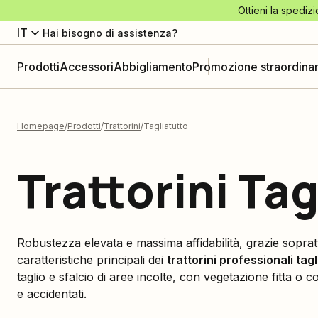
Ottieni la spedizi
IT
Hai bisogno di assistenza?
Prodotti
Accessori
Abbigliamento
Promozione straordinar
Homepage
Prodotti
Trattorini
Tagliatutto
Trattorini Tag
Robustezza elevata e massima affidabilità, grazie soprat
caratteristiche principali dei
trattorini professionali tagl
taglio e sfalcio di aree incolte, con vegetazione fitta o
e accidentati.