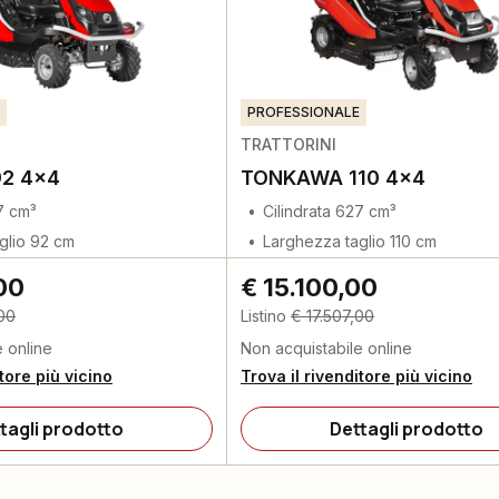
PROFESSIONALE
TRATTORINI
2 4x4
TONKAWA 110 4x4
7 cm³
Cilindrata 627 cm³
glio 92 cm
Larghezza taglio 110 cm
00
€ 15.100,00
,00
Listino
€ 17.507,00
e online
Non acquistabile online
itore più vicino
Trova il rivenditore più vicino
tagli prodotto
Dettagli prodotto