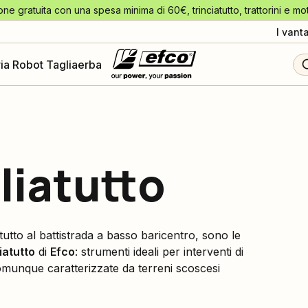
one gratuita con una spesa minima di 60€, trinciatutto, trattorini e mo
I vant
ia Robot Tagliaerba
liatutto
tutto al battistrada a basso baricentro, sono le
iatutto
di
Efco
: strumenti ideali per interventi di
 comunque caratterizzate da terreni scoscesi