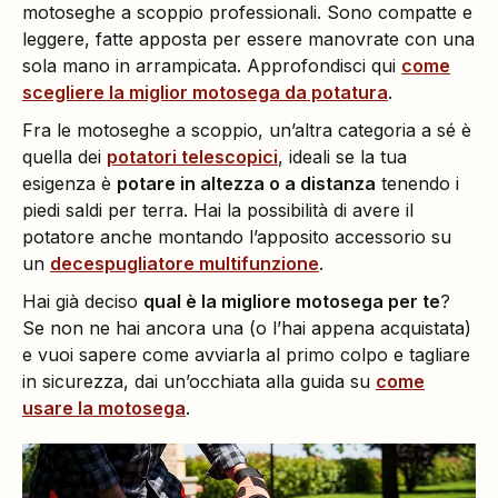
motoseghe a scoppio professionali. Sono compatte e
leggere, fatte apposta per essere manovrate con una
sola mano in arrampicata. Approfondisci qui
come
scegliere la miglior motosega da potatura
.
Fra le motoseghe a scoppio, un’altra categoria a sé è
quella dei
potatori telescopici
, ideali se la tua
esigenza è
potare in altezza o a distanza
tenendo i
piedi saldi per terra. Hai la possibilità di avere il
potatore anche montando l’apposito accessorio su
un
decespugliatore multifunzione
.
Hai già deciso
qual è la migliore motosega per te
?
Se non ne hai ancora una (o l’hai appena acquistata)
e vuoi sapere come avviarla al primo colpo e tagliare
in sicurezza, dai un’occhiata alla guida su
come
usare la motosega
.