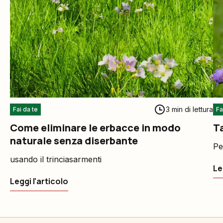
3 min di lettura
Fai da te
Fa
Come eliminare le erbacce in modo
T
naturale senza diserbante
Pe
usando il trinciasarmenti
Le
Leggi l'articolo