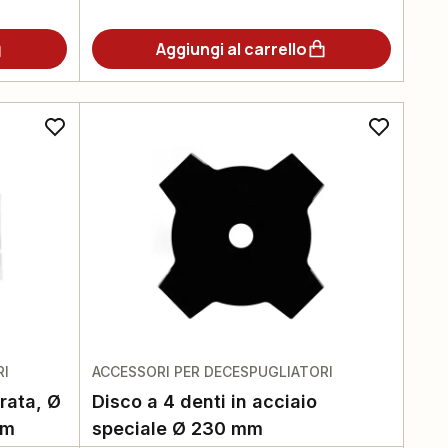
Aggiungi al carrello
RI
ACCESSORI PER DECESPUGLIATORI
drata, Ø
Disco a 4 denti in acciaio
mm
speciale Ø 230 mm