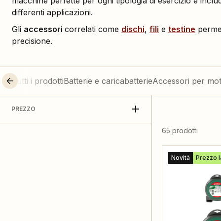
macchine perfette per ogni tipologia di esercizio e includ
differenti applicazioni.
Gli
accessori
correlati come
dischi
,
fili
e
testine
permet
precisione.
Tutti i prodotti
Batterie e caricabatterie
Accessori per mot
PREZZO
65 prodotti
Novità
Prezzo l