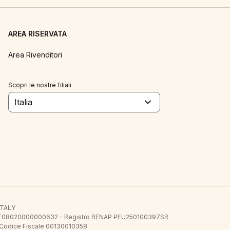
AREA RISERVATA
Area Rivenditori
Scopri le nostre filiali
Italia
 ITALY
E.E. IT08020000000632 - Registro RENAP PFU250100397SR
 Codice Fiscale 00130010358