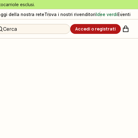
tocarriole esclusi.
aggi della nostra rete
Trova i nostri rivenditori
Idee verdi
Eventi
Cerca
Accedi o registrati