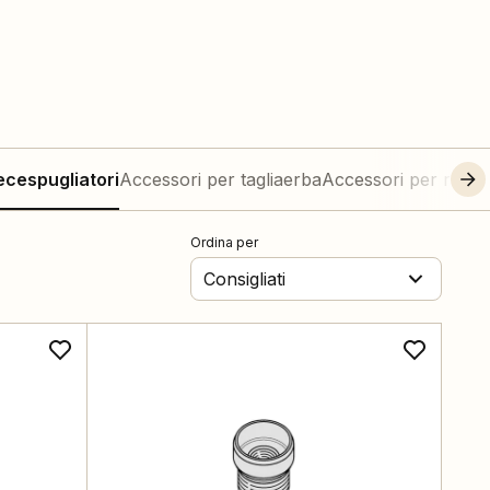
ecespugliatori
Accessori per tagliaerba
Accessori per robot
Ordina per
Consigliati