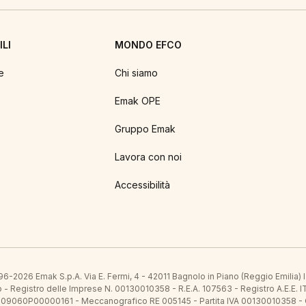
LI
MONDO EFCO
e
Chi siamo
Emak OPE
Gruppo Emak
Lavora con noi
Accessibilità
6-2026 Emak S.p.A. Via E. Fermi, 4 - 42011 Bagnolo in Piano (Reggio Emilia)
ato - Registro delle Imprese N. 00130010358 - R.E.A. 107563 - Registro A.
 IT09060P00000161 - Meccanografico RE 005145 - Partita IVA 00130010358 -