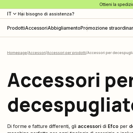
Ottieni la spedizi
IT
Hai bisogno di assistenza?
Prodotti
Accessori
Abbigliamento
Promozione straordinar
Homepage
Accessori
Accessori per prodotti
Accessori per decespuglia
Accessori pe
decespugliat
Di forme e fatture differenti, gli
accessori
di
Efco
per
d