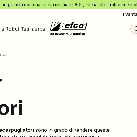
one gratuita con una spesa minima di 60€, trinciatutto, trattorini e mo
I vant
ia Robot Tagliaerba
tori
r
ori
ecespugliatori
sono in grado di rendere queste