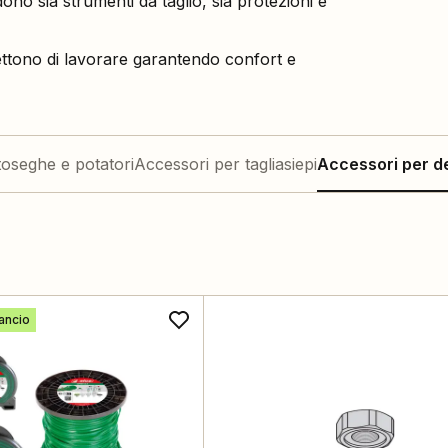
ono sia strumenti da taglio, sia protezioni e
tono di lavorare garantendo confort e
oseghe e potatori
Accessori per tagliasiepi
Accessori per d
ancio