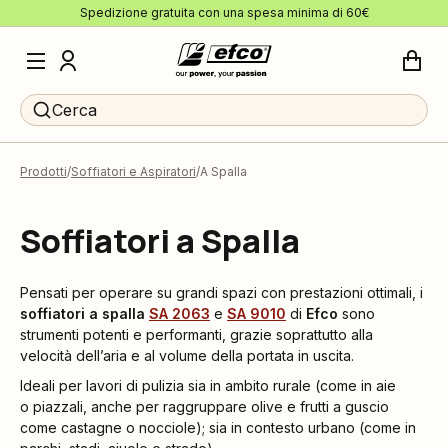
Spedizione gratuita con una spesa minima di 60€
Cerca
Prodotti
Soffiatori e Aspiratori
A Spalla
Soffiatori a Spalla
Pensati per operare su grandi spazi con prestazioni ottimali, i
soffiatori a spalla
SA 2063
e
SA 9010
di
Efco
sono
strumenti potenti e performanti, grazie soprattutto alla
velocità dell’aria e al volume della portata in uscita.
Ideali per lavori di pulizia sia in ambito rurale (come in aie
o piazzali, anche per raggruppare olive e frutti a guscio
come castagne o nocciole); sia in contesto urbano (come in