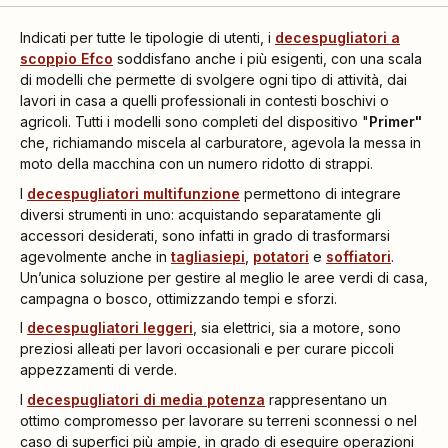
Indicati per tutte le tipologie di utenti, i
decespugliatori a
scoppio
Efco
soddisfano anche i più esigenti, con una scala
di modelli che permette di svolgere ogni tipo di attività, dai
lavori in casa a quelli professionali in contesti boschivi o
agricoli. Tutti i modelli sono completi del dispositivo "
Primer"
che, richiamando miscela al carburatore, agevola la messa in
moto della macchina con un numero ridotto di strappi.
I
decespugliatori multifunzione
permettono di integrare
diversi strumenti in uno: acquistando separatamente gli
accessori desiderati, sono infatti in grado di trasformarsi
agevolmente anche in
tagliasiepi
,
potatori
e
soffiatori
.
Un’unica soluzione per gestire al meglio le aree verdi di casa,
campagna o bosco, ottimizzando tempi e sforzi.
I
decespugliatori leggeri
, sia elettrici, sia a motore, sono
preziosi alleati per lavori occasionali e per curare piccoli
appezzamenti di verde.
I
decespugliatori di media potenza
rappresentano un
ottimo compromesso per lavorare su terreni sconnessi o nel
caso di superfici più ampie, in grado di eseguire operazioni