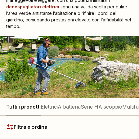
maneggevoli e leggere, con una potenza limitata. I
decespugliatori elettrici
sono una valida scelta per pulire
l’area verde antistante l’abitazione o rifinire i bordi del
giardino, coniugando prestazioni elevate con l’affidabilità nel
tempo.
Tutti i prodotti
Elettrici
A batteria
Serie H
A scoppio
Multif
Filtra e ordina