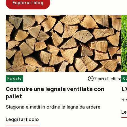
Esplora il blog
7 min di lettura
Fai da te
Cu
Costruire una legnaia ventilata con
L’
pallet
Re
Stagiona e metti in ordine la legna da ardere
Le
Leggi l'articolo