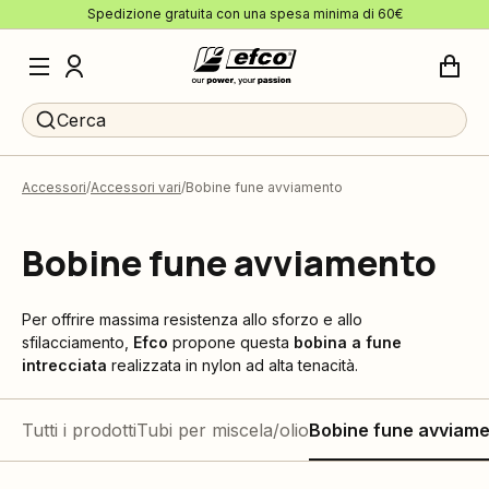
Spedizione gratuita con una spesa minima di 60€
Cerca
Accessori
Accessori vari
Bobine fune avviamento
Bobine fune avviamento
Per offrire massima resistenza allo sforzo e allo
sfilacciamento,
Efco
propone questa
bobina a fune
intrecciata
realizzata in nylon ad alta tenacità.
Tutti i prodotti
Tubi per miscela/olio
Bobine fune avviam