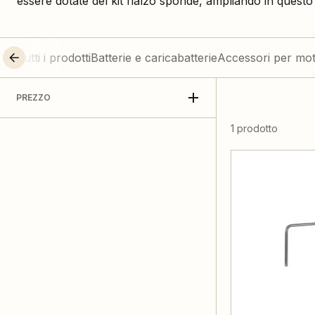
essere dotate del kit rialzo sponde, ampliando in questo
Tutti i prodotti
Batterie e caricabatterie
Accessori per mot
PREZZO
1 prodotto