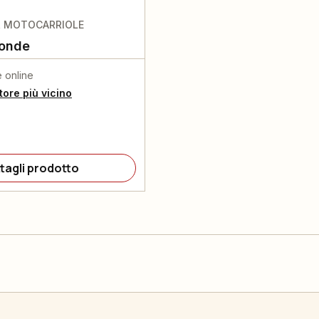
R MOTOCARRIOLE
ponde
e online
itore più vicino
tagli prodotto