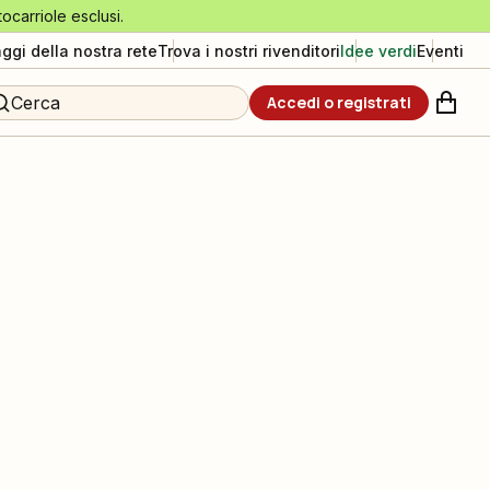
tocarriole esclusi.
aggi della nostra rete
Trova i nostri rivenditori
Idee verdi
Eventi
Cerca
Accedi o registrati