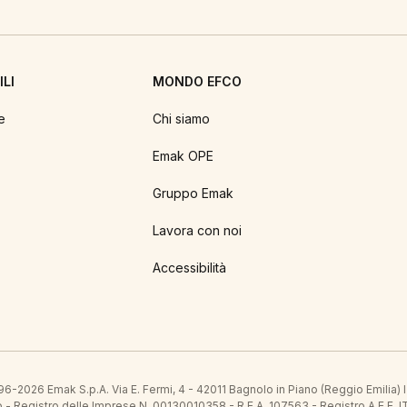
LI
MONDO EFCO
e
Chi siamo
Emak OPE
Gruppo Emak
Lavora con noi
Accessibilità
6-2026 Emak S.p.A. Via E. Fermi, 4 - 42011 Bagnolo in Piano (Reggio Emilia)
ato - Registro delle Imprese N. 00130010358 - R.E.A. 107563 - Registro A.