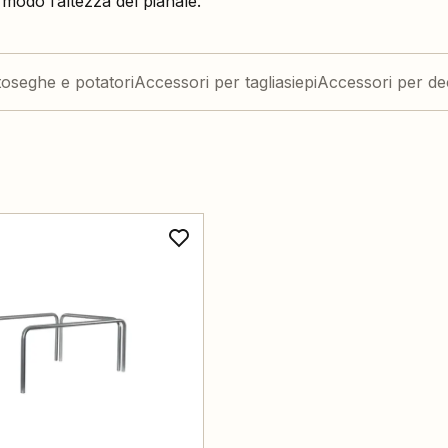
 modo l’altezza del pianale.
oseghe e potatori
Accessori per tagliasiepi
Accessori per de