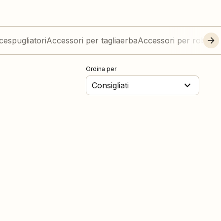
cespugliatori
Accessori per tagliaerba
Accessori per robot t
Ordina per
Consigliati