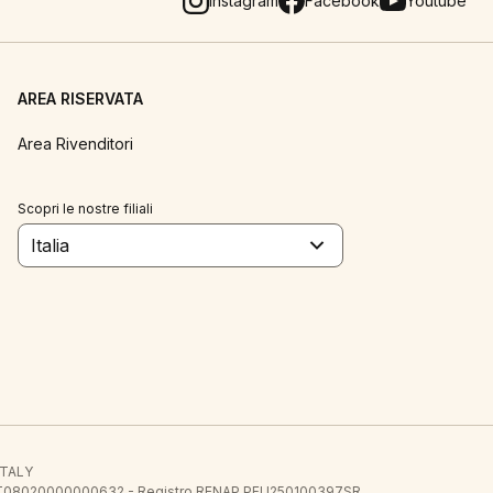
Instagram
Facebook
Youtube
AREA RISERVATA
Area Rivenditori
Scopri le nostre filiali
Italia
 ITALY
E.E. IT08020000000632 - Registro RENAP PFU250100397SR