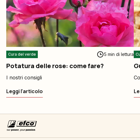
5 min di lettura
Cura del verde
Cu
Potatura delle rose: come fare?
G
I nostri consigli
Co
Leggi l'articolo
Le