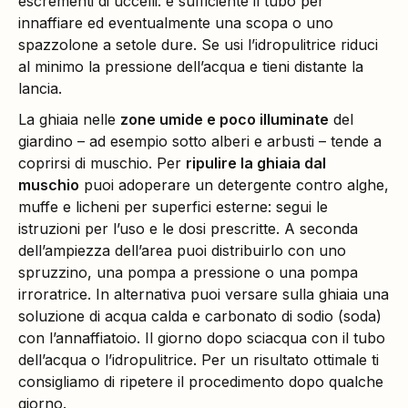
escrementi di uccelli: è sufficiente il tubo per
innaffiare ed eventualmente una scopa o uno
spazzolone a setole dure. Se usi l’idropulitrice riduci
al minimo la pressione dell’acqua e tieni distante la
lancia.
La ghiaia nelle
zone umide e poco illuminate
del
giardino – ad esempio sotto alberi e arbusti – tende a
coprirsi di muschio. Per
ripulire la ghiaia dal
muschio
puoi adoperare un detergente contro alghe,
muffe e licheni per superfici esterne: segui le
istruzioni per l’uso e le dosi prescritte. A seconda
dell’ampiezza dell’area puoi distribuirlo con uno
spruzzino, una pompa a pressione o una pompa
irroratrice. In alternativa puoi versare sulla ghiaia una
soluzione di acqua calda e carbonato di sodio (soda)
con l’annaffiatoio. Il giorno dopo sciacqua con il tubo
dell’acqua o l’idropulitrice. Per un risultato ottimale ti
consigliamo di ripetere il procedimento dopo qualche
giorno.