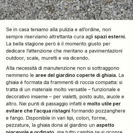
Se in casa teniamo alla pulizia e all’ordine, non
sempre riserviamo altrettanta cura agli
spazi esterni
.
La bella stagione però è il momento giusto per
dedicare l’attenzione che meritano a pavimentazioni
outdoor, scale, muretti e via dicendo.
Alla necessità di manutenzione non si sottraggono
nemmeno le
aree del giardino coperte di ghiaia
. La
ghiaia è formata da frammenti di roccia compatta: si
tratta di un materiale molto versatile – funzionale e
decorativo insieme – per vialetti, posto auto, aiuole e
altro. Nei punti di passaggio infatti è
molto utile per
evitare che l’acqua ristagni
formando pozzanghere
e fango. Disponibile in vari tipi, colori, forme,
pezzature, la ghiaia dona al giardino un
aspetto
piacevole e ordinato
, ma tutto cambia se si ricopre