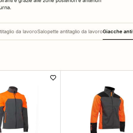
iranti e grazie alle zone posteriori e anteriori
turna.
itaglio da lavoro
Salopette antitaglio da lavoro
Giacche anti