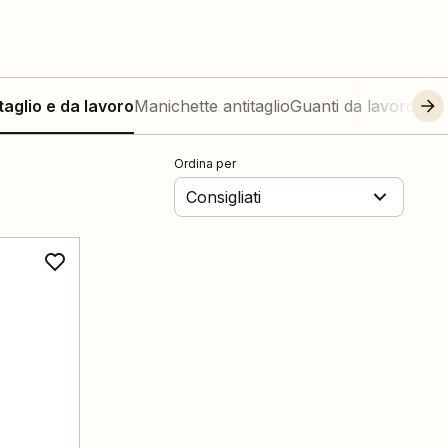
taglio e da lavoro
Manichette antitaglio
Guanti da lavoro e an
Ordina per
Consigliati