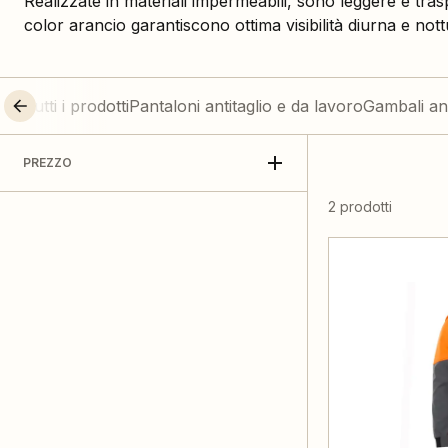
Realizzate in materiali impermeabili, sono leggere e trasp
color arancio garantiscono ottima visibilità diurna e not
Tutti i prodotti
Pantaloni antitaglio e da lavoro
Gambali ant
PREZZO
2 prodotti