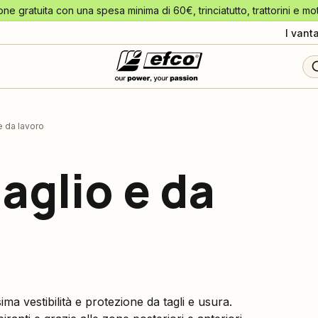
one gratuita con una spesa minima di 60€, trinciatutto, trattorini e mo
I vant
e da lavoro
aglio e da
a vestibilità e protezione da tagli e usura.