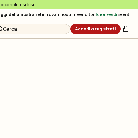
tocarriole esclusi.
aggi della nostra rete
Trova i nostri rivenditori
Idee verdi
Eventi
Cerca
Accedi o registrati