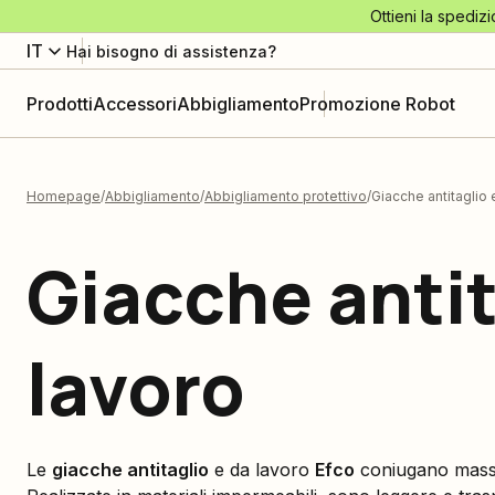
Ottieni la spedizi
IT
Hai bisogno di assistenza?
Prodotti
Accessori
Abbigliamento
Promozione Robot
Homepage
Abbigliamento
Abbigliamento protettivo
Giacche antitaglio 
Giacche antit
lavoro
Le
giacche antitaglio
e da lavoro
Efco
coniugano massim