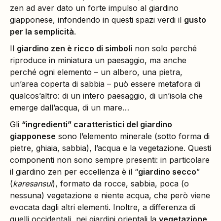
zen ad aver dato un forte impulso al giardino
giapponese, infondendo in questi spazi verdi il
gusto
per la semplicità
.
Il
giardino zen è ricco di simboli
non solo perché
riproduce in miniatura un paesaggio, ma anche
perché ogni elemento – un albero, una pietra,
un’area coperta di sabbia – può essere metafora di
qualcos’altro: di un intero paesaggio, di un’isola che
emerge dall’acqua, di un mare…
Gli
“ingredienti” caratteristici del giardino
giapponese
sono l’elemento minerale (sotto forma di
pietre, ghiaia, sabbia), l’acqua e la vegetazione. Questi
componenti non sono sempre presenti: in particolare
il giardino zen per eccellenza è il “
giardino secco
”
(
karesansui
), formato da rocce, sabbia, poca (o
nessuna) vegetazione e niente acqua, che però viene
evocata dagli altri elementi. Inoltre, a differenza di
quelli occidentali, nei giardini orientali la
vegetazione