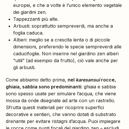
europei, e che a volte è l’unico elemento vegetale
dei giardini zen.
Tappezzanti più alte.
Arbusti: soprattutto sempreverdi, ma anche a
foglia caduca.
Alberi: meglio se a crescita lenta o di piccole
dimensioni, preferendo le specie sempreverdi alle
caducifoglie. Non inserire nel giardino zen alberi
“utili” (ad esempio da frutto), ciò vale anche per
gli arbusti.
Come abbiamo detto prima,
nel
karesansui
rocce,
ghiaia, sabbia sono predominanti
: ghiaia e sabbia
sono spesso usate per simulare l’acqua, che viene
mossa da onde disegnate ad arte con un rastrello.
Sfrutta questi materiali per ricoprire superfici
decorative e sentieri, che vanno dotati di substrato
drenante per evitare ristagni d’acqua. Puoi impiegare
le rocce come punti focali del giardino zen – escludi