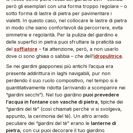
però gli esemplari con una forma troppo regolare – o
sotto forma di lastre di pietra per pavimentare i
vialetti. In questo caso, nel collocare le lastre di pietra
in modo che siano confortevoli da percorrere, evita
simmetrie e regolarità. Per la pulizia del giardino e
delle superfici in pietra puoi sfruttare la praticità sia
del
soffiatore
– fai attenzione, però, a non usarlo
dove ci sono ghiaia o sabbia – che dell’
idropulitrice
.
Se nei giardini giapponesi più antichi l’acqua era
presente addirittura in laghi navigabili, pur non
perdendo il suo ruolo compositivo, nel tempo si è
quantitativamente ridotta (arrivando a scomparire nei
“giardini secchi”). Nel tuo giardino
puoi prevedere
l’acqua in fontane con
vasche di pietra
, tipiche dei
“giardini del tè” (così chiamati perché vi si svolgeva,
appunto, la cerimonia del tè). Un altro arredo
peculiare dei “giardini del tè” erano le
lanterne di
pietra
, con cui puoi decorare il tuo giardino