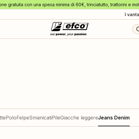
one gratuita con una spesa minima di 60€, trinciatutto, trattorini e mo
I vant
tte
Polo
Felpe
Smanicati
Pile
Giacche leggere
Jeans Denim