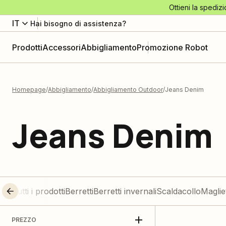
Ottieni la spedizi
IT
Hai bisogno di assistenza?
Prodotti
Accessori
Abbigliamento
Promozione Robot
Homepage
Abbigliamento
Abbigliamento Outdoor
Jeans Denim
Jeans Denim
Tutti i prodotti
Berretti
Berretti invernali
Scaldacollo
Maglie
PREZZO