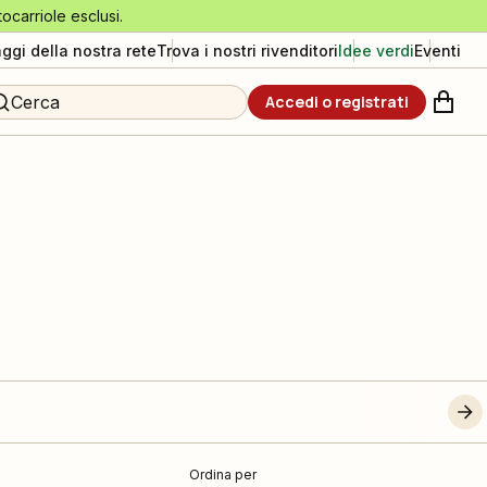
tocarriole esclusi.
aggi della nostra rete
Trova i nostri rivenditori
Idee verdi
Eventi
Cerca
Accedi o registrati
Ordina per