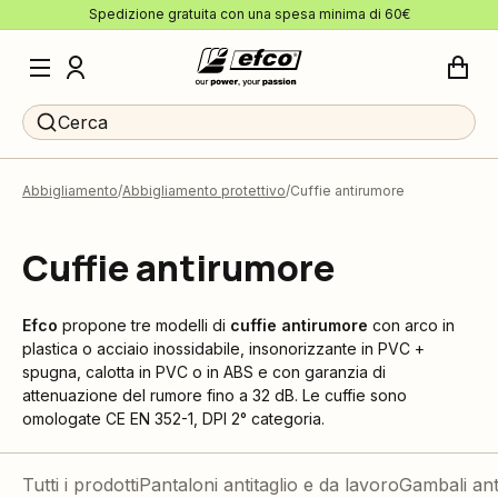
Spedizione gratuita con una spesa minima di 60€
Cerca
Abbigliamento
Abbigliamento protettivo
Cuffie antirumore
Cuffie antirumore
Efco
propone tre modelli di
cuffie antirumore
con arco in
plastica o acciaio inossidabile, insonorizzante in PVC +
spugna, calotta in PVC o in ABS e con garanzia di
attenuazione del rumore fino a 32 dB. Le cuffie sono
omologate CE EN 352-1, DPI 2° categoria.
Tutti i prodotti
Pantaloni antitaglio e da lavoro
Gambali ant