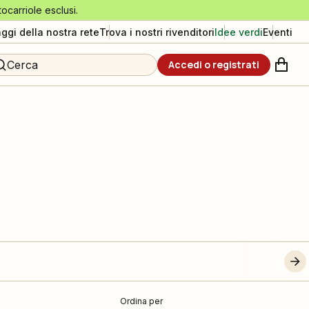
tocarriole esclusi.
aggi della nostra rete
Trova i nostri rivenditori
Idee verdi
Eventi
Cerca
Accedi o registrati
Ordina per