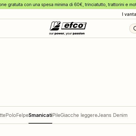
one gratuita con una spesa minima di 60€, trinciatutto, trattorini e mo
I vant
tte
Polo
Felpe
Smanicati
Pile
Giacche leggere
Jeans Denim