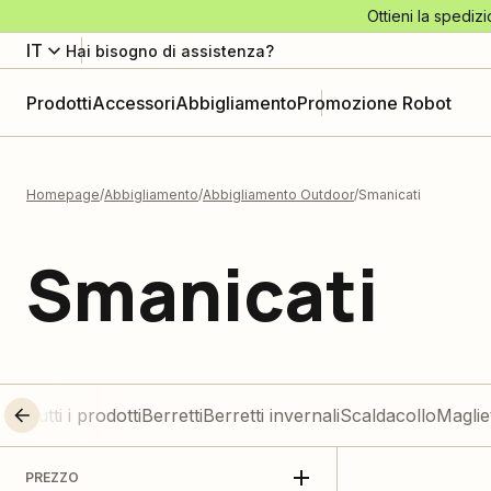
Ottieni la spedizi
IT
Hai bisogno di assistenza?
Prodotti
Accessori
Abbigliamento
Promozione Robot
Homepage
Abbigliamento
Abbigliamento Outdoor
Smanicati
Smanicati
Tutti i prodotti
Berretti
Berretti invernali
Scaldacollo
Maglie
PREZZO