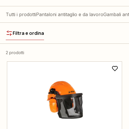
Tutti i prodotti
Pantaloni antitaglio e da lavoro
Gambali ant
Filtra e ordina
2 prodotti