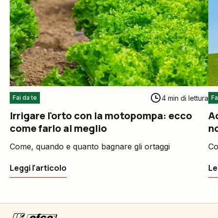
4 min di lettura
Fai da te
Fa
Irrigare l'orto con la motopompa: ecco
Ac
come farlo al meglio
n
Come, quando e quanto bagnare gli ortaggi
Co
Leggi l'articolo
Le