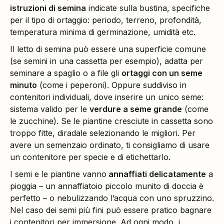
istruzioni di semina
indicate sulla bustina, specifiche
per il tipo di ortaggio: periodo, terreno, profondità,
temperatura minima di germinazione, umidità etc.
Il letto di semina può essere una superficie comune
(se semini in una cassetta per esempio), adatta per
seminare a spaglio o a file gli
ortaggi con un seme
minuto
(come i peperoni). Oppure suddiviso in
contenitori individuali, dove inserire un unico seme:
sistema valido per le
verdure a seme grande
(come
le zucchine). Se le piantine cresciute in cassetta sono
troppo fitte, diradale selezionando le migliori. Per
avere un semenzaio ordinato, ti consigliamo di usare
un contenitore per specie e di etichettarlo.
I semi e le piantine vanno
annaffiati delicatamente
a
pioggia – un annaffiatoio piccolo munito di doccia è
perfetto – o nebulizzando l’acqua con uno spruzzino.
Nel caso dei semi più fini può essere pratico bagnare
i contenitori per immersione. Ad ogni modo, i