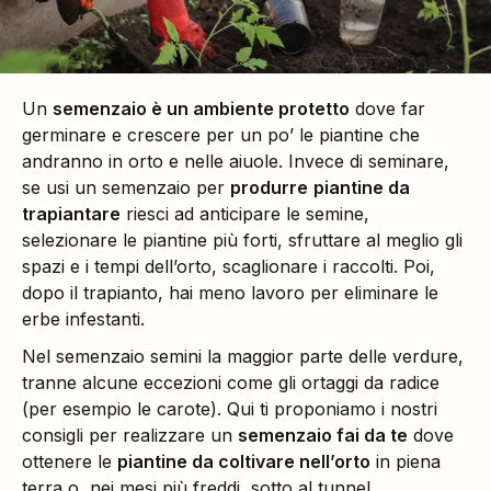
Un
semenzaio è un ambiente protetto
dove far
germinare e crescere per un po’ le piantine che
andranno in orto e nelle aiuole. Invece di seminare,
se usi un semenzaio per
produrre
piantine da
trapiantare
riesci ad anticipare le semine,
selezionare le piantine più forti, sfruttare al meglio gli
spazi e i tempi dell’orto, scaglionare i raccolti. Poi,
dopo il trapianto, hai meno lavoro per eliminare le
erbe infestanti.
Nel semenzaio semini la maggior parte delle verdure,
tranne alcune eccezioni come gli ortaggi da radice
(per esempio le carote). Qui ti proponiamo i nostri
consigli per realizzare un
semenzaio fai da te
dove
ottenere le
piantine da coltivare nell’orto
in piena
terra o, nei mesi più freddi, sotto al tunnel.