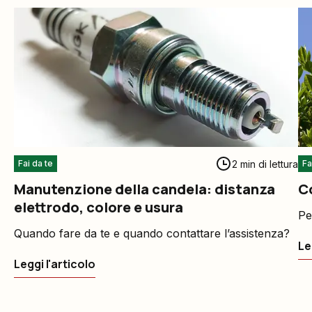
2 min di lettura
Fai da te
Fa
Manutenzione della candela: distanza
Co
elettrodo, colore e usura
Pe
Quando fare da te e quando contattare l’assistenza?
Le
Leggi l'articolo