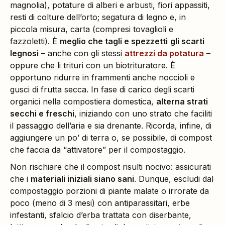
magnolia), potature di alberi e arbusti, fiori appassiti,
resti di colture dell’orto; segatura di legno e, in
piccola misura, carta (compresi tovaglioli e
fazzoletti). È
meglio che tagli e spezzetti
gli scarti
legnosi
– anche con gli stessi
attrezzi da potatura
–
oppure che li trituri con un biotrituratore. È
opportuno ridurre in frammenti anche noccioli e
gusci di frutta secca. In fase di carico degli scarti
organici nella compostiera domestica,
alterna strati
secchi e freschi
, iniziando con uno strato che faciliti
il passaggio dell’aria e sia drenante. Ricorda, infine, di
aggiungere un po’ di terra o, se possibile, di compost
che faccia da “attivatore” per il compostaggio.
Non rischiare che il compost risulti nocivo: assicurati
che i
materiali iniziali siano sani
. Dunque, escludi dal
compostaggio porzioni di piante malate o irrorate da
poco (meno di 3 mesi) con antiparassitari, erbe
infestanti, sfalcio d’erba trattata con diserbante,