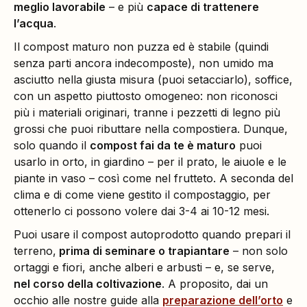
meglio lavorabile
– e più
capace di trattenere
l’acqua
.
Il compost maturo non puzza ed è stabile (quindi
senza parti ancora indecomposte), non umido ma
asciutto nella giusta misura (puoi setacciarlo), soffice,
con un aspetto piuttosto omogeneo: non riconosci
più i materiali originari, tranne i pezzetti di legno più
grossi che puoi ributtare nella compostiera. Dunque,
solo quando il
compost fai da te è maturo
puoi
usarlo in orto, in giardino – per il prato, le aiuole e le
piante in vaso – così come nel frutteto. A seconda del
clima e di come viene gestito il compostaggio, per
ottenerlo ci possono volere dai 3-4 ai 10-12 mesi.
Puoi usare il compost autoprodotto quando prepari il
terreno,
prima di seminare o trapiantare
– non solo
ortaggi e fiori, anche alberi e arbusti – e, se serve,
nel corso della coltivazione
. A proposito, dai un
occhio alle nostre guide alla
preparazione dell’orto
e