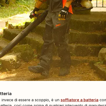
tteria
e, invece di essere a scoppio, è un
soffiatore a batteria
com
a batteria, così come prima di qualsiasi intervento di manute