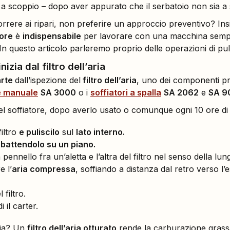
i a scoppio – dopo aver appurato che il serbatoio non sia a
orrere ai ripari, non preferire un approccio preventivo? I
tore
è
indispensabile
per lavorare con una macchina sempre
In questo articolo parleremo proprio delle operazioni di puliz
nizia dal filtro dell’aria
arte
dall’ispezione del
filtro dell’aria
, uno dei componenti prin
e manuale
SA 3000
o i
soffiatori a spalla
SA 2062
e
SA 9
ia del soffiatore, dopo averlo usato o comunque ogni 10 ore di
iltro
e puliscilo
sul
lato interno.
battendolo su un piano.
ennello fra un’aletta e l’altra del filtro nel senso della lu
 l’
aria compressa
, soffiando a distanza dal retro verso l
 filtro.
di il carter.
aria? Un
filtro dell’aria otturato
rende la carburazione grassa