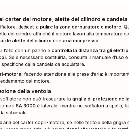
del carter del motore, alette del cilindro e candela
offiatore, dedicati a
pulire la zona carburatore e motore
. Q
ette del cilindro affinché il motore lavori alla temperatura co
sci le alette del cilindro
con
aria compressa.
ui l’olio con un panno e
controlla la distanza tra gli elettro
co
). Se è necessario sostituirla, consulta il manuale d’uso
 specifiche della candela da acquistare.
pri-motore
, facendo attenzione alle prese d’aria: è importa
ffreddamento del motore.
tezione della ventola
 soffiatore non può trascurare la
griglia di protezione dell
 come il
SA 3000
è laterale, mentre nei soffiatori a spalla, ti
 da schienale.
ria del carter copri-motore, se nelle feritoie della griglia 