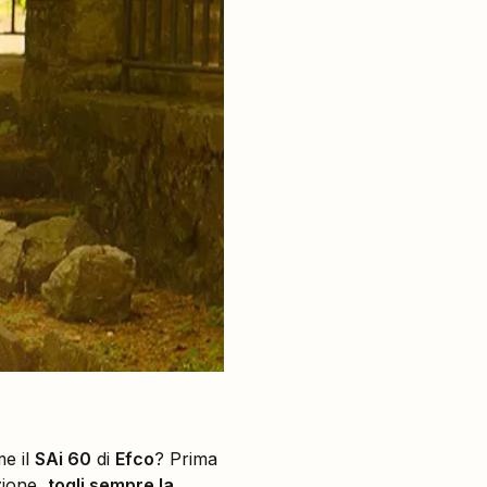
e il
SAi 60
di
Efco
? Prima
nzione,
togli sempre la