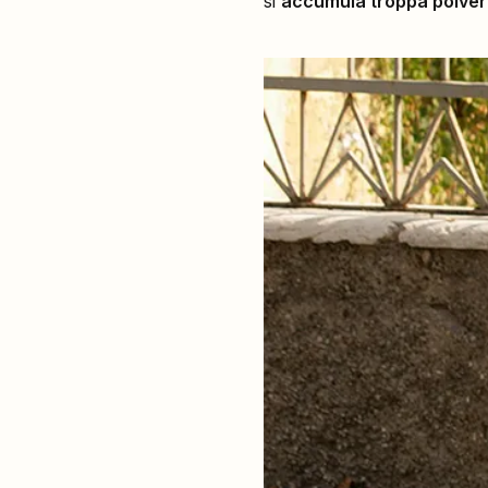
si
accumula troppa polver