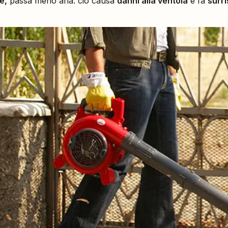
e,
passa meno aria: ciò causa
danni alla ventola
e fa
surri