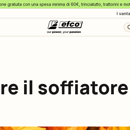
one gratuita con una spesa minima di 60€, trinciatutto, trattorini e mo
I vant
e il soffiatore