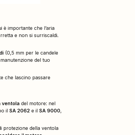
ui è importante che l’aria
rretta e non si surriscaldi.
di
(0,5 mm per le candele
 e manutenzione del tuo
nte che lascino passare
a ventola
del motore: nel
po il
SA 2062
e il
SA 9000
,
di protezione della ventola