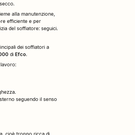
 secco.
nsieme alla manutenzione,
 efficiente e per
ia del soffiatore: seguici.
cipali dei soffiatori a
000
di
Efco
.
 lavoro:
nghezza.
’esterno seguendo il senso
, cioè troppo ricca di