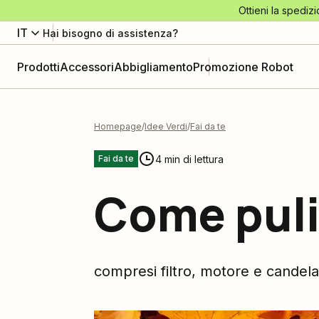
Ottieni la spedizi
IT
Hai bisogno di assistenza?
Prodotti
Accessori
Abbigliamento
Promozione Robot
Homepage
Idee Verdi
Fai da te
4 min di lettura
Fai da te
Come pulir
compresi filtro, motore e candela