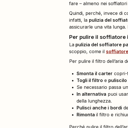
fare – almeno nei soffiator
Quindi, perché, invece di c
infatti, la
pulizia del soffia
assicurarle una vita lunga. 
Per pulire il soffiatore i
La
pulizia del soffiatore p
scoppio, come il
soffiator
Per pulire il filtro dell’ar
Smonta il carter
copri-f
Togli il filtro
e
puliscilo
Se necessario passa un p
In alternativa
puoi usare
della lunghezza.
Pulisci anche i
bordi
del
Rimonta
il filtro e richiu
Perché pulire il filtro dell’