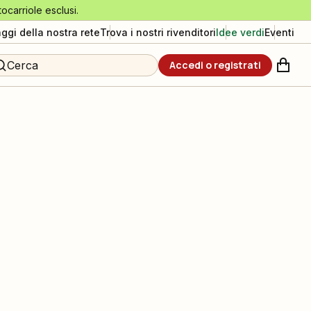
tocarriole esclusi.
aggi della nostra rete
Trova i nostri rivenditori
Idee verdi
Eventi
Cerca
Accedi o registrati