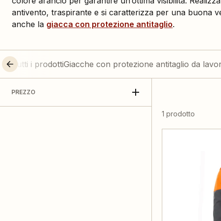
colore arancio per garantire un’ottima visibilità. Realizza
antivento, traspirante e si caratterizza per una buona v
anche la
giacca con protezione antitaglio
.
Tutti i prodotti
Giacche con protezione antitaglio da lavo
PREZZO
1 prodotto