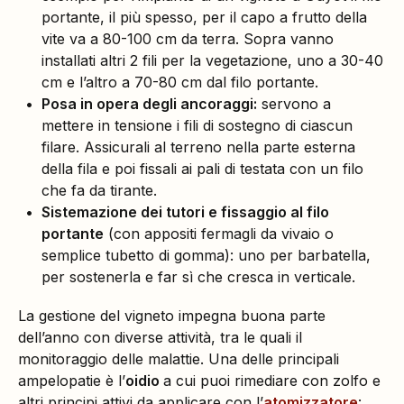
portante, il più spesso, per il capo a frutto della
vite va a 80-100 cm da terra. Sopra vanno
installati altri 2 fili per la vegetazione, uno a 30-40
cm e l’altro a 70-80 cm dal filo portante.
Posa in opera degli ancoraggi:
servono a
mettere in tensione i fili di sostegno di ciascun
filare. Assicurali al terreno nella parte esterna
della fila e poi fissali ai pali di testata con un filo
che fa da tirante.
Sistemazione dei tutori e fissaggio al filo
portante
(con appositi fermagli da vivaio o
semplice tubetto di gomma): uno per barbatella,
per sostenerla e far sì che cresca in verticale.
La gestione del vigneto impegna buona parte
dell’anno con diverse attività, tra le quali il
monitoraggio delle malattie. Una delle principali
ampelopatie è l’
oidio
a cui puoi rimediare con zolfo e
altri principi attivi da applicare con l’
atomizzatore
: