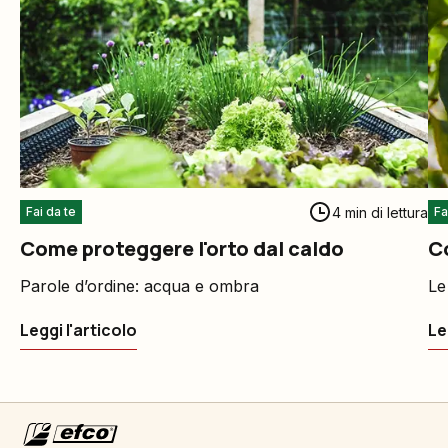
4 min di lettura
Fai da te
Fa
Come proteggere l'orto dal caldo
C
Parole d’ordine: acqua e ombra
Le
Leggi l'articolo
Le