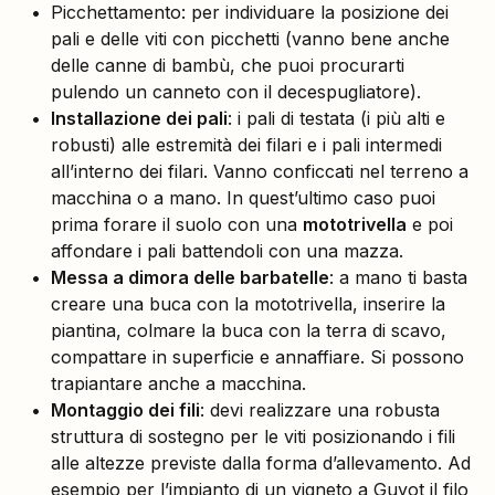
Picchettamento: per individuare la posizione dei
pali e delle viti con picchetti (vanno bene anche
delle canne di bambù, che puoi procurarti
pulendo un canneto con il decespugliatore).
Installazione dei pali
: i pali di testata (i più alti e
robusti) alle estremità dei filari e i pali intermedi
all’interno dei filari. Vanno conficcati nel terreno a
macchina o a mano. In quest’ultimo caso puoi
prima forare il suolo con una
mototrivella
e poi
affondare i pali battendoli con una mazza.
Messa a dimora delle barbatelle
: a mano ti basta
creare una buca con la mototrivella, inserire la
piantina, colmare la buca con la terra di scavo,
compattare in superficie e annaffiare. Si possono
trapiantare anche a macchina.
Montaggio dei fili
: devi realizzare una robusta
struttura di sostegno per le viti posizionando i fili
alle altezze previste dalla forma d’allevamento. Ad
esempio per l’impianto di un vigneto a Guyot il filo