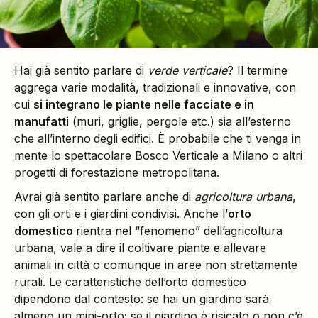
Hai già sentito parlare di
verde verticale
? Il termine
aggrega varie modalità, tradizionali e innovative, con
cui
si integrano le piante nelle facciate e in
manufatti
(muri, griglie, pergole etc.) sia all’esterno
che all’interno
degli edifici. È probabile che ti venga in
mente lo spettacolare Bosco Verticale a Milano o altri
progetti di forestazione metropolitana.
Avrai già sentito parlare anche di
agricoltura urbana
,
con gli orti e i giardini condivisi. Anche l’
orto
domestico
rientra nel “fenomeno” dell’agricoltura
urbana, vale a dire il coltivare piante e allevare
animali in città o comunque in aree non strettamente
rurali. Le caratteristiche dell’orto domestico
dipendono dal contesto: se hai un giardino sarà
almeno un mini-orto; se il giardino è risicato o non c’è