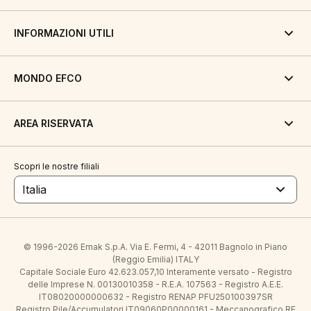
INFORMAZIONI UTILI
MONDO EFCO
AREA RISERVATA
Scopri le nostre filiali
Italia
© 1996-2026 Emak S.p.A. Via E. Fermi, 4 - 42011 Bagnolo in Piano
(Reggio Emilia) ITALY
Capitale Sociale Euro 42.623.057,10 Interamente versato - Registro
delle Imprese N. 00130010358 - R.E.A. 107563 - Registro A.E.E.
IT08020000000632 - Registro RENAP PFU250100397SR
Registro Pile/Accumulatori IT09060P00000161 - Meccanografico RE