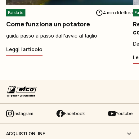
4 min di lettura
Fai da te
Fa
Come funziona un potatore
Re
c
guida passo a passo dall'avvio al taglio
De
Leggi l'articolo
Le
Instagram
Facebook
Youtube
ACQUISTI ONLINE