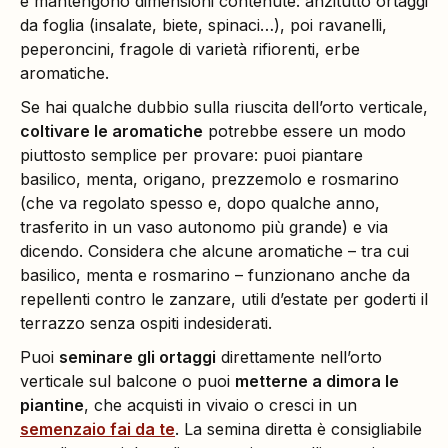
e mantengono dimensioni contenute: anzitutto ortaggi
da foglia (insalate, biete, spinaci…), poi ravanelli,
peperoncini, fragole di varietà rifiorenti, erbe
aromatiche.
Se hai qualche dubbio sulla riuscita dell’orto verticale,
coltivare le aromatiche
potrebbe essere un modo
piuttosto semplice per provare: puoi piantare
basilico, menta, origano, prezzemolo e rosmarino
(che va regolato spesso e, dopo qualche anno,
trasferito in un vaso autonomo più grande) e via
dicendo. Considera che alcune aromatiche – tra cui
basilico, menta e rosmarino – funzionano anche da
repellenti contro le zanzare, utili d’estate per goderti il
terrazzo senza ospiti indesiderati.
Puoi
seminare gli ortaggi
direttamente nell’orto
verticale sul balcone o puoi
metterne a dimora le
piantine
, che acquisti in vivaio o cresci in un
semenzaio fai da te
. La semina diretta è consigliabile