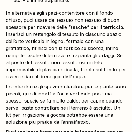
etc. – e infine trapiantale.
In alternativa agli spazi-contenitore con il fondo
chiuso, puoi usare del tessuto non tessuto di buon
spessore per ricavare delle
“tasche” per il terriccio
.
Inserisci un rettangolo di tessuto in ciascuno spazio
dell’orto verticale in legno, fermalo con una
graffatrice, rifinisci con la forbice se sborda; infine
riempi le tasche di terriccio e trapianta gli ortaggi. Se
al posto del tessuto non tessuto usi un telo
impermeabile di plastica robusta, foralo sul fondo per
assecondare il drenaggio dell’acqua.
I contenitori e gli spazi-contenitore per le piante sono
piccoli, quindi
innaffia l’orto verticale
poco ma
spesso, specie se fa molto caldo: per capire quando
serve, basta controllare se il terreno è asciutto. Un
kit per irrigazione a goccia potrebbe essere una
soluzione più pratica dell’annaffiatoio.
Puoi
replicare l’orto verticale in legno fatto con un