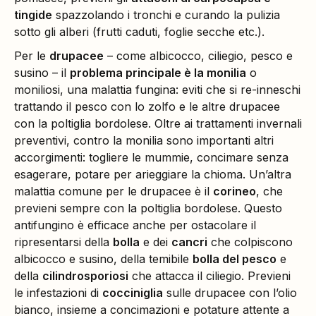
tingide
spazzolando i tronchi e curando la pulizia
sotto gli alberi (frutti caduti, foglie secche etc.).
Per le
drupacee
– come albicocco, ciliegio, pesco e
susino – il
problema principale è la monilia
o
moniliosi, una malattia fungina: eviti che si re-inneschi
trattando il pesco con lo zolfo e le altre drupacee
con la poltiglia bordolese. Oltre ai trattamenti invernali
preventivi, contro la monilia sono importanti altri
accorgimenti: togliere le mummie, concimare senza
esagerare, potare per arieggiare la chioma. Un’altra
malattia comune per le drupacee è il
corineo
, che
previeni sempre con la poltiglia bordolese. Questo
antifungino è efficace anche per ostacolare il
ripresentarsi della
bolla
e dei
cancri
che colpiscono
albicocco e susino, della temibile
bolla del pesco
e
della
cilindrosporiosi
che attacca il ciliegio. Previeni
le infestazioni di
cocciniglia
sulle drupacee con l’olio
bianco, insieme a concimazioni e potature attente a