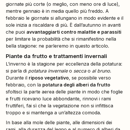
giornate più corte (o meglio, con meno ore di luce),
mentre gennaio è in media quello più freddo. A
febbraio le giornate si allungano in modo evidente e il
sole inizia a riscaldare di più. È dall’autunno in avanti
che puoi
avvantaggiarti contro malattie e parassiti
per limitare la probabilità che si rimanifestino nella
bella stagione: ne parleremo in questo articolo.
Piante da frutto e trattamenti invernali
L’inverno è la stagione per eccellenza della potatura:
si parla di
potatura invernale
o
secca
o
al bruno
.
Durante il
riposo vegetativo
, se possibile verso
febbraio, con la
potatura degli alberi da frutto
sfoltisci la parte aerea delle piante in modo che foglie
e frutti ricevano luce abbondante, rinnovi i rami
fruttiferi, fai sì che la vegetazione non si infittisca
troppo e si mantenga a un’altezza comoda.
In base alla mole delle piante, alle dimensioni dei
rami, alla durezza del legno e al numero di alberi da