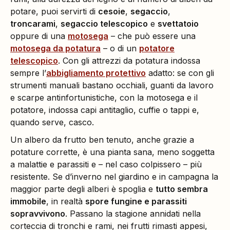
potare, puoi servirti di
cesoie
,
segaccio
,
troncarami
,
segaccio telescopico
e
svettatoio
oppure di una
motosega
– che può essere una
motosega da potatura
– o di un
potatore
telescopico
. Con gli attrezzi da potatura indossa
sempre l’
abbigliamento protettivo
adatto: se con gli
strumenti manuali bastano occhiali, guanti da lavoro
e scarpe antinfortunistiche, con la motosega e il
potatore, indossa capi antitaglio, cuffie o tappi e,
quando serve, casco.
Un albero da frutto ben tenuto, anche grazie a
potature corrette, è una pianta sana, meno soggetta
a malattie e parassiti e – nel caso colpissero – più
resistente. Se d’inverno nel giardino e in campagna la
maggior parte degli alberi è spoglia e
tutto sembra
immobile
, in realtà
spore fungine e parassiti
sopravvivono
. Passano la stagione annidati nella
corteccia di tronchi e rami, nei frutti rimasti appesi,