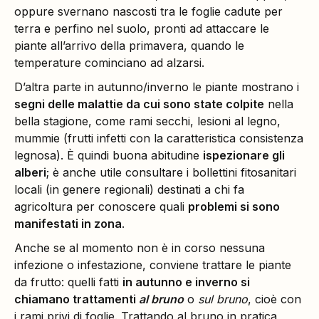
oppure svernano nascosti tra le foglie cadute per
terra e perfino nel suolo, pronti ad attaccare le
piante all’arrivo della primavera, quando le
temperature cominciano ad alzarsi.
D’altra parte in autunno/inverno le piante mostrano i
segni delle malattie da cui sono state colpite
nella
bella stagione, come rami secchi, lesioni al legno,
mummie (frutti infetti con la caratteristica consistenza
legnosa). È quindi buona abitudine
ispezionare gli
alberi
; è anche utile consultare i bollettini fitosanitari
locali (in genere regionali) destinati a chi fa
agricoltura per conoscere quali
problemi si sono
manifestati in zona
.
Anche se al momento non è in corso nessuna
infezione o infestazione, conviene trattare le piante
da frutto: quelli fatti
in autunno e inverno si
chiamano trattamenti
al bruno
o
sul bruno
, cioè con
i rami privi di foglie. Trattando al bruno in pratica