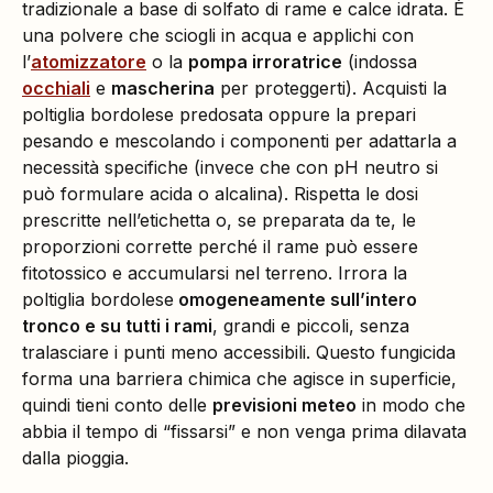
tradizionale a base di solfato di rame e calce idrata. È
una polvere che sciogli in acqua e applichi con
l’
atomizzatore
o la
pompa irroratrice
(indossa
occhiali
e
mascherina
per proteggerti). Acquisti la
poltiglia bordolese predosata oppure la prepari
pesando e mescolando i componenti per adattarla a
necessità specifiche (invece che con pH neutro si
può formulare acida o alcalina). Rispetta le dosi
prescritte nell’etichetta o, se preparata da te, le
proporzioni corrette perché il rame può essere
fitotossico e accumularsi nel terreno. Irrora la
poltiglia bordolese
omogeneamente sull’intero
tronco e su tutti i rami
, grandi e piccoli, senza
tralasciare i punti meno accessibili. Questo fungicida
forma una barriera chimica che agisce in superficie,
quindi tieni conto delle
previsioni meteo
in modo che
abbia il tempo di “fissarsi” e non venga prima dilavata
dalla pioggia.