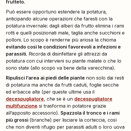
frutteto
.
Può essere opportuno estendere la potatura,
anticipando alcune operazioni che faresti con la
potatura invernale: dagli alberi da frutto elimina i rami
rotti e quelli posizionati male, taglia anche succhioni e
polloni. Lo scopo è renderne più ariosa la chioma
evitando così le condizioni favorevoli a infezioni e
parassiti
. Ricorda di disinfettare gli attrezzi da
potatura con cui intervieni su piante malate o che lo
sono state (allo scopo va bene della varecchina).
Ripulisci l’area ai piedi delle piante
non solo dai resti
di potatura ma anche da frutti caduti, foglie secche
ed erbacce alte (per queste ultime usa il
decespugliatore
, che se è un
decespugliatore
multifunzione
si trasforma in potatore grazie
all’apposito accessorio).
Spazzola il tronco e i rami
più grossi
(branche) per lisciare la corteccia, così
che non diventi rifugio per parassiti adulti o loro uova