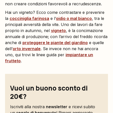
non creare condizioni favorevoli a recrudescenze.
Hai un vigneto? Ecco come contrastare e prevenire
la
c
occiniglia farinosa
e l’
oidio o mal bianco
, tra le
principali avversità della vite. Uno dei lavori da fare
proprio in autunno, nel
vigneto
, è la concimazione
annuale di produzione; con l’arrivo del freddo ricorda
anche di
proteggere le piante del giardino
e quelle
dell’
orto invernale
. Se invece non ne hai ancora
uno, qui trovi le linee guida per
impiantare un
frutteto
.
Vuoi un buono sconto di
20€?
Iscriviti alla nostra
newsletter
e ricevi subito
un
regalo di benvenuto
! Rimani aggiornato