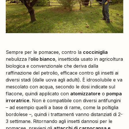
Sempre per le pomacee, contro la
cocciniglia
nebulizza l’
olio bianco
, insetticida usato in agricoltura
biologica e convenzionale che deriva dalla
raffinazione del petrolio, efficace contro gli insetti ai
diversi stadi (dalle uova agli adulti). È idrosolubile e va
mescolato con acqua, secondo le dosi indicate sul
flacone, quindi applicato con
atomizzatore
o
pompa
irroratrice
. Non è compatibile con diversi antifungini
– ad esempio quelli a base di rame, come la poltiglia
bordolese –, quindi i trattamenti vanno distanziati di 2-
3 settimane. Ritornando agli insetti dannosi per le
pomacee, previeni gli
attacchi di carpocapsa e