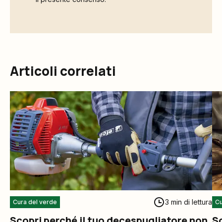
Articoli correlati
3 min di lettura
Cura del verde
Cu
Scopri perché il tuo decespugliatore non
S