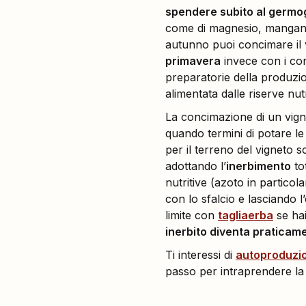
spendere subito al germ
come di magnesio, manganese
autunno puoi concimare il v
primavera
invece con i con
preparatorie della produzion
alimentata dalle riserve nu
La concimazione di un vigne
quando termini di potare le v
per il terreno del vigneto 
adottando l’
inerbimento
tot
nutritive (azoto in partico
con lo sfalcio e lasciando l
limite con
tagliaerba
se hai
inerbito diventa praticam
Ti interessi di
autoproduzi
passo per intraprendere la