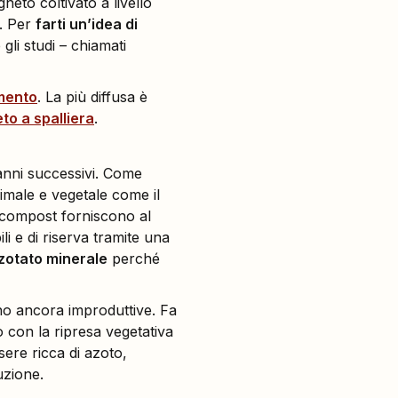
neto coltivato a livello
o. Per
farti un’idea di
gli studi – chiamati
mento
. La più diffusa è
to a spalliera
.
i anni successivi. Come
nimale e vegetale come il
e compost forniscono al
li e di riserva tramite una
zotato minerale
perché
ono ancora improduttive. Fa
o con la ripresa vegetativa
sere ricca di azoto,
uzione.