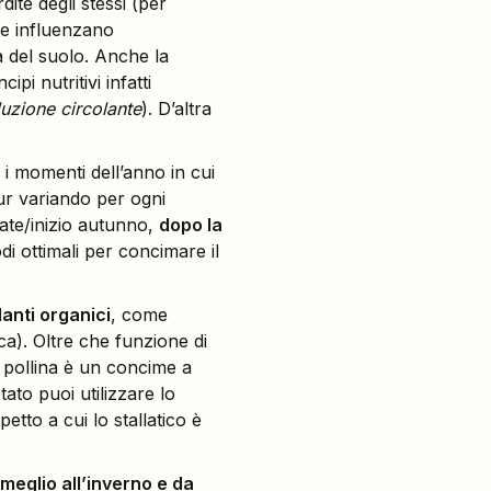
dite degli stessi (per
he influenzano
a del suolo. Anche la
ipi nutritivi infatti
luzione circolante
). D’altra
a i momenti dell’anno in cui
 Pur variando per ogni
ate/inizio autunno,
dopo la
odi ottimali per concimare il
nti organici
, come
ca). Oltre che funzione di
 pollina è un concime a
ato puoi utilizzare lo
tto a cui lo stallatico è
 meglio all’inverno e da