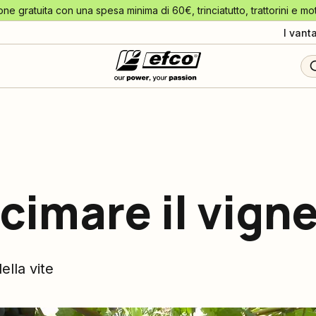
one gratuita con una spesa minima di 60€, trinciatutto, trattorini e mo
I vant
imare il vign
ella vite