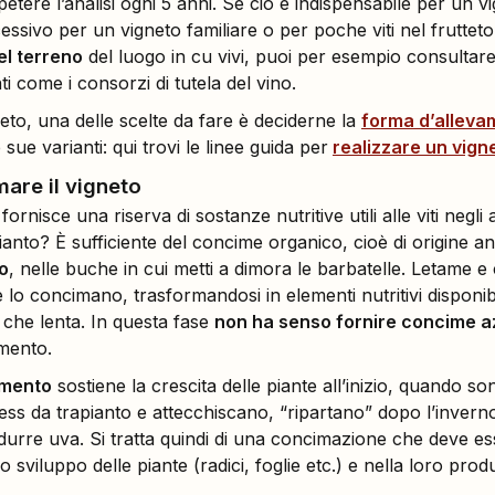
ere l’analisi ogni 5 anni. Se ciò è indispensabile per un vig
essivo per un vigneto familiare o per poche viti nel fruttet
el terreno
del luogo in cu vivi, puoi per esempio consultare 
i come i consorzi di tutela del vino.
eto, una delle scelte da fare è deciderne la
forma d’alleva
e sue varianti: qui trovi le linee guida per
realizzare un vigne
are il vigneto
fornisce una riserva di sostanze nutritive utili alle viti negl
pianto? È sufficiente del concime organico, cioè di origine a
o
, nelle buche in cui metti a dimora le barbatelle. Letame 
 lo concimano, trasformandosi in elementi nutritivi disponibi
 che lenta. In questa fase
non ha senso fornire concime a
mento.
amento
sostiene la crescita delle piante all’inizio, quando s
tress da trapianto e attecchiscano, “ripartano” dopo l’invern
odurre uva. Si tratta quindi di una concimazione che deve es
sviluppo delle piante (radici, foglie etc.) e nella loro prod