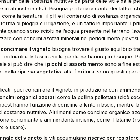
nsumi” delle sostanze nutritive da parte delle viti e dalle per
ne in atmosfera etc.). Bisogna poi tenere conto dei fattori c
, come la tessitura, il pH e il contenuto di sostanza organic
 forma di pioggia e irrigazione, è un fattore importante: i princ
nte quando sono sciolti nell’acqua presente nel terreno (
so
lizzare con concimi azotati minerali nei periodi molto piovosi.
concimare il vigneto
bisogna trovare il giusto equilibrio tr
no i nutrienti e le fasi in cui le piante ne hanno più bisogno.
le si può dire che i
picchi di assorbimento
sono a fine est
a,
dalla ripresa vegetativa alla fioritura
: sono questi i peri
licati, puoi concimare il vigneto in produzione con
ammenda
oncimi organici azotati
come la pollina pellettata (cioè sec
st hanno funzione di concime a lento rilascio, mentre la
di sostanze nutritive. Altrimenti come concime organico azot
azione concimante e ammendante insieme, come il letame (rispe
re e usare).
nale del vigneto
le viti accumulano
riserve per resistere