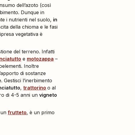
onsumo dell’azoto (così
orbimento. Dunque in
e i nutrienti nel suolo,
in
ita della chioma e le fasi
ripresa vegetativa è
ione del terreno. Infatti
inciatutto
e
motozappa
–
oelementi. Inoltre
ll’apporto di sostanze
. Gestisci l’inerbimento
inciatutto
,
trattorino
o al
iro di 4-5 anni un
vigneto
 un
frutteto
, è un primo