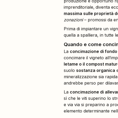
produzione è opportuno ripet
imprenditoriale,
diventa ecc
massima sulle proprietà d
zonazioni
– promossi da ent
Prima di impiantare un vign
quella a spalliera, in tutte l
Quando e come concim
La
concimazione di fondo
concimare il vigneto all’im
letame o il compost matur
suolo
sostanza organica
e
mineralizzazione sia rapida
andrebbe perso per dilava
La
concimazione di allev
sì che le viti superino lo s
e via via si preparino a pr
elemento determinante nello 