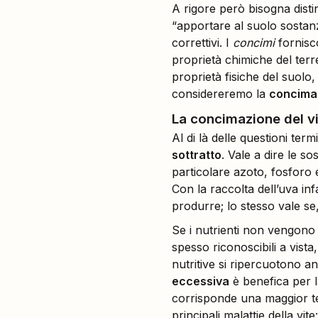
A rigore però bisogna disti
“apportare al suolo sostanze
correttivi. I
concimi
fornisco
proprietà chimiche del terr
proprietà fisiche del suolo,
considereremo la
concimaz
La concimazione del v
Al di là delle questioni ter
sottratto
. Vale a dire le s
particolare azoto, fosforo 
Con la raccolta dell’uva inf
produrre; lo stesso vale se, 
Se i nutrienti non vengono r
spesso riconoscibili a vist
nutritive si ripercuotono a
eccessiva
è benefica per la
corrisponde una maggior ten
principali malattie della vite