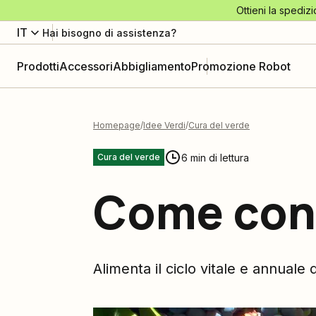
Ottieni la spedizi
IT
Hai bisogno di assistenza?
Prodotti
Accessori
Abbigliamento
Promozione Robot
Homepage
Idee Verdi
Cura del verde
6 min di lettura
Cura del verde
Come conc
Alimenta il ciclo vitale e annuale d