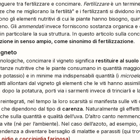
nguere tra fertilizzare e concimare.
Fertilizzare
è un termine
 che ne migliorano la fertilità” e i fertilizzanti si dividono
no gli elementi nutritivi di cui le piante hanno bisogno, quin
eno. Gli
ammendati
invece forniscono sostanza organica e 
 in particolare la sua struttura. In questo articolo sulla co
ione in senso ampio, come sinonimo di fertilizzazione
.
igneto
minologiche, concimare il vigneto significa
restituire al suolo
ostanze nutritive che le piante consumano in quantità maggior
e potassio) e in minime ma indispensabili quantità (i
microel
atti allontani dal vigneto gli elementi che le viti hanno assim
dopo la potatura, porti via i sarmenti invece di trinciarli e la
eintegrati, nel tempo la loro scarsità si manifesta sulle viti 
a, che dipendono dal tipo di
carenza
. Naturalmente gli effett
nche sulla quantità e qualità dell’uva. D’altro canto nemme
 vite (né per l’ambiente). Nel caso dell’azoto, ad esempio, a
denza a diventare bersaglio di malattie e parassiti (qui trov
:
oidio
e
cocciniglia farinosa
).