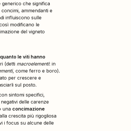
 generico che significa
 in concimi, ammendanti e
di influiscono sulle
così modificano le
ncimazione del vigneto
 quanto le viti hanno
i (detti
macroelementi
: in
ementi
, come ferro e boro).
ilato per crescere e
sciarli sul posto.
con sintomi specifici,
i negativi delle carenze
no una
concimazione
lla crescita più rigogliosa
i i focus su alcune delle