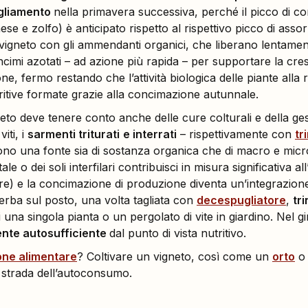
ogliamento
nella primavera successiva, perché il picco di c
 e zolfo) è anticipato rispetto al rispettivo picco di ass
igneto con gli ammendanti organici, che liberano lentament
cimi azotati – ad azione più rapida – per supportare la cresc
e, fermo restando che l’attività biologica delle piante alla 
tritive formate grazie alla concimazione autunnale.
to deve tenere conto anche delle cure colturali e della gest
iti, i
sarmenti triturati
e interrati
– rispettivamente con
tr
sono una fonte sia di sostanza organica che di macro e micr
ale o dei soli interfilari contribuisci in misura significativa a
lare) e la concimazione di produzione diventa un’integrazione
’erba sul posto, una volta tagliata con
decespugliatore
,
tr
 una singola pianta o un pergolato di vite in giardino. Nel g
ente autosufficiente
dal punto di vista nutritivo.
one alimentare
? Coltivare un vigneto, così come un
orto
o
 strada dell’autoconsumo.