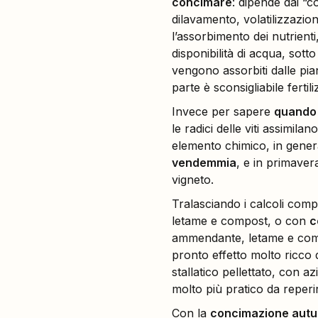
concimare
: dipende dai “co
dilavamento, volatilizzazio
l’assorbimento dei nutrienti
disponibilità di acqua, sotto
vengono assorbiti dalle pia
parte è sconsigliabile ferti
Invece per sapere
quando 
le radici delle viti assimila
elemento chimico, in genera
vendemmia
, e in primaver
vigneto.
Tralasciando i calcoli comp
letame e compost, o con
c
ammendante, letame e compo
pronto effetto molto ricco 
stallatico pellettato, con 
molto più pratico da reperi
Con la
concimazione autun