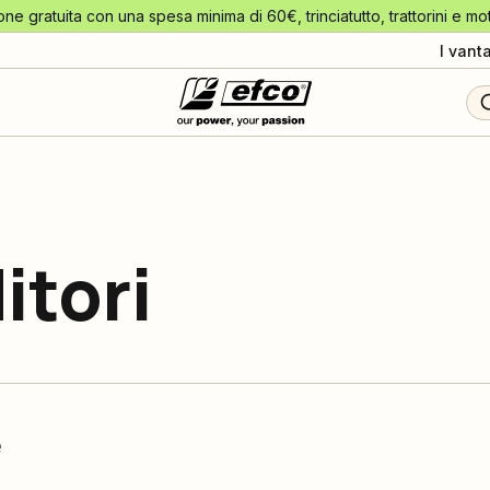
one gratuita con una spesa minima di 60€, trinciatutto, trattorini e mo
I vant
itori
e