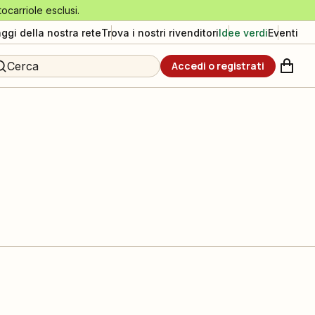
tocarriole esclusi.
aggi della nostra rete
Trova i nostri rivenditori
Idee verdi
Eventi
Cerca
Accedi o registrati