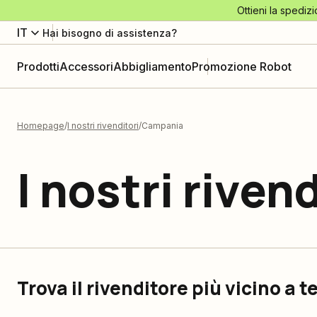
Ottieni la spedizi
IT
Hai bisogno di assistenza?
Prodotti
Accessori
Abbigliamento
Promozione Robot
Homepage
I nostri rivenditori
Campania
I nostri rivend
Trova il rivenditore più vicino a t