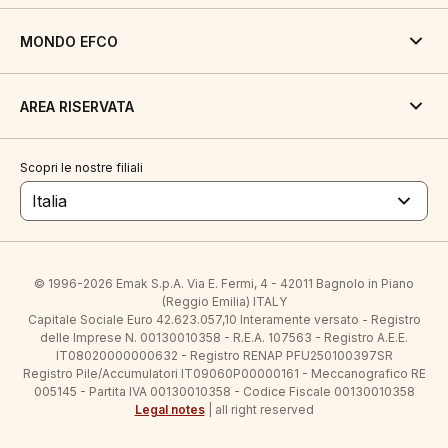
MONDO EFCO
AREA RISERVATA
Scopri le nostre filiali
Italia
© 1996-2026 Emak S.p.A. Via E. Fermi, 4 - 42011 Bagnolo in Piano
(Reggio Emilia) ITALY
Capitale Sociale Euro 42.623.057,10 Interamente versato - Registro
delle Imprese N. 00130010358 - R.E.A. 107563 - Registro A.E.E.
IT08020000000632 - Registro RENAP PFU250100397SR
Registro Pile/Accumulatori IT09060P00000161 - Meccanografico RE
005145 - Partita IVA 00130010358 - Codice Fiscale 00130010358
Legal notes
| all right reserved