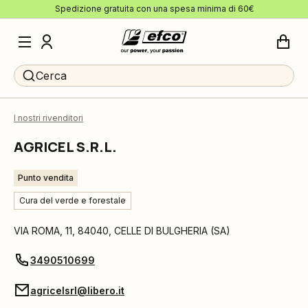
Spedizione gratuita con una spesa minima di 60€
Cerca
I nostri rivenditori
AGRICEL S.R.L.
Punto vendita
Cura del verde e forestale
VIA ROMA, 11
,
84040
,
CELLE DI BULGHERIA
(
SA
)
3490510699
agricelsrl@libero.it