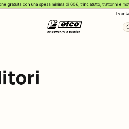
one gratuita con una spesa minima di 60€, trinciatutto, trattorini e mo
I vant
itori
e