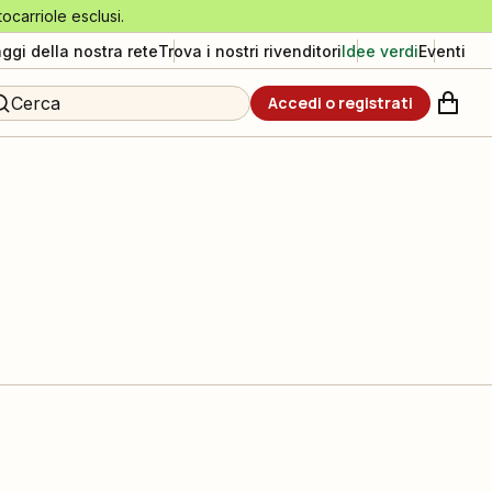
tocarriole esclusi.
aggi della nostra rete
Trova i nostri rivenditori
Idee verdi
Eventi
Cerca
Accedi o registrati