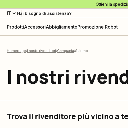
Ottieni la spedizi
IT
Hai bisogno di assistenza?
Prodotti
Accessori
Abbigliamento
Promozione Robot
Homepage
I nostri rivenditori
Campania
Salerno
I nostri rivend
Trova il rivenditore più vicino a t