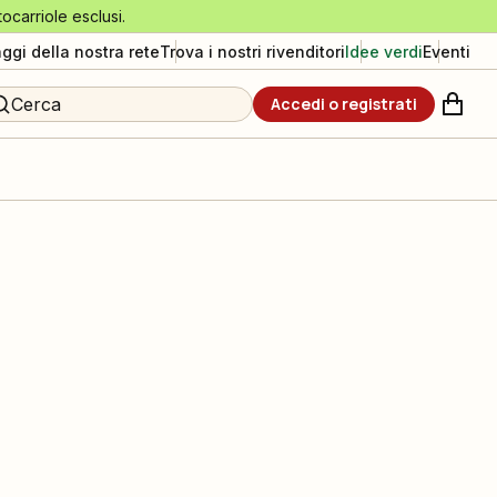
tocarriole esclusi.
aggi della nostra rete
Trova i nostri rivenditori
Idee verdi
Eventi
Cerca
Accedi o registrati