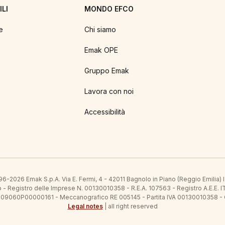
LI
MONDO EFCO
e
Chi siamo
Emak OPE
Gruppo Emak
Lavora con noi
Accessibilità
6-2026 Emak S.p.A. Via E. Fermi, 4 - 42011 Bagnolo in Piano (Reggio Emilia)
ato - Registro delle Imprese N. 00130010358 - R.E.A. 107563 - Registro A.
 IT09060P00000161 - Meccanografico RE 005145 - Partita IVA 00130010358 -
Legal notes
| all right reserved