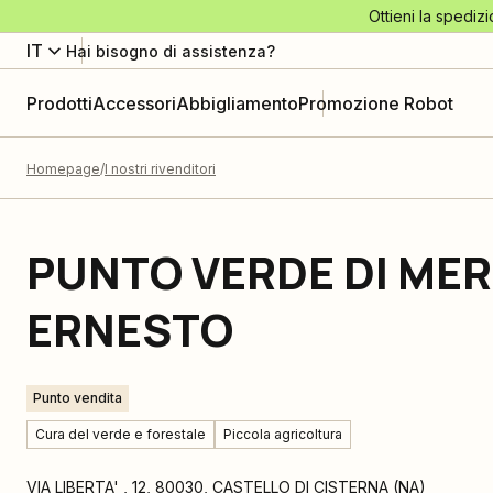
Ottieni la spedizi
IT
Hai bisogno di assistenza?
Prodotti
Accessori
Abbigliamento
Promozione Robot
Homepage
I nostri rivenditori
PUNTO VERDE DI MER
ERNESTO
Punto vendita
Cura del verde e forestale
Piccola agricoltura
VIA LIBERTA' , 12
,
80030
,
CASTELLO DI CISTERNA
(
NA
)