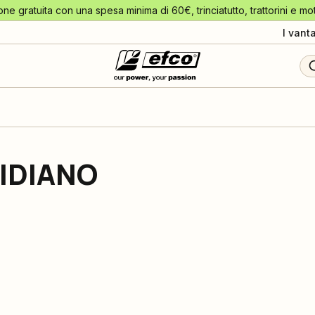
one gratuita con una spesa minima di 60€, trinciatutto, trattorini e mo
I vant
IDIANO