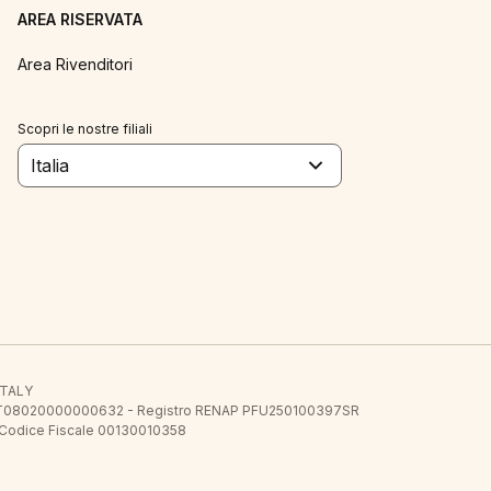
AREA RISERVATA
Area Rivenditori
Scopri le nostre filiali
Italia
 ITALY
E.E. IT08020000000632 - Registro RENAP PFU250100397SR
 Codice Fiscale 00130010358