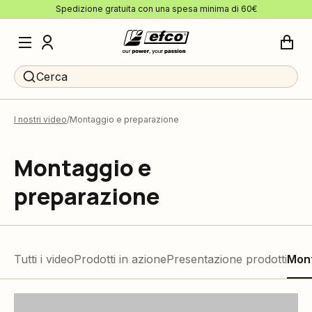
Spedizione gratuita con una spesa minima di 60€
Cerca
I nostri video
Montaggio e preparazione
Montaggio e
preparazione
Tutti i video
Prodotti in azione
Presentazione prodotti
Mont