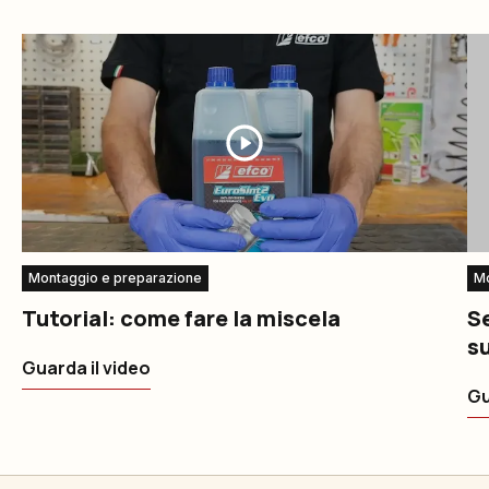
Montaggio e preparazione
Mo
Tutorial: come fare la miscela
Se
su
Guarda il video
Gu