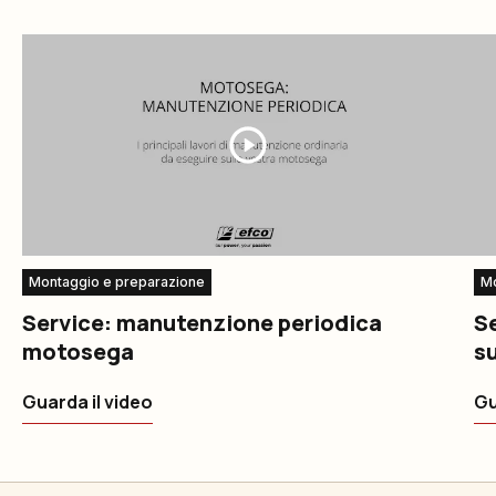
Montaggio e preparazione
Mo
Service: manutenzione periodica
Se
motosega
su
Guarda il video
Gu