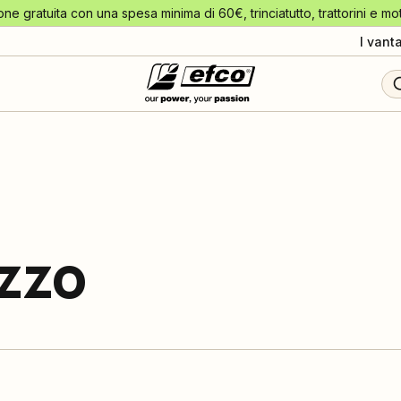
one gratuita con una spesa minima di 60€, trinciatutto, trattorini e mo
I vant
izzo