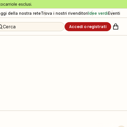
tocarriole esclusi.
aggi della nostra rete
Trova i nostri rivenditori
Idee verdi
Eventi
Cerca
Accedi o registrati