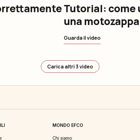
correttamente
Tutorial: come 
una motozappa
Guarda il video
Carica altri 3 video
LI
MONDO EFCO
e
Chi siamo