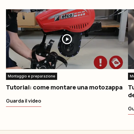
Montaggio e preparazione
Mo
Tutorial: come montare una motozappa
T
d
Guarda il video
Gu