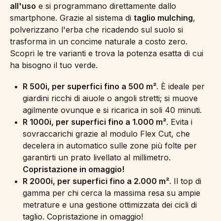
all'uso
e si programmano direttamente dallo
smartphone. Grazie al sistema di
taglio mulching
,
polverizzano l'erba che ricadendo sul suolo si
trasforma in un concime naturale a costo zero.
Scopri le tre varianti e trova la potenza esatta di cui
ha bisogno il tuo verde.
R 500i, per superfici fino a 500 m²
. È ideale per
giardini ricchi di aiuole o angoli stretti; si muove
agilmente ovunque e si ricarica in soli 40 minuti.
R 1000i, per superfici fino a 1.000 m²
. Evita i
sovraccarichi grazie al modulo Flex Cut, che
decelera in automatico sulle zone più folte per
garantirti un prato livellato al millimetro.
Copristazione in omaggio!
R 2000i, per superfici fino a 2.000 m²
. Il top di
gamma per chi cerca la massima resa su ampie
metrature e una gestione ottimizzata dei cicli di
taglio. Copristazione in omaggio!