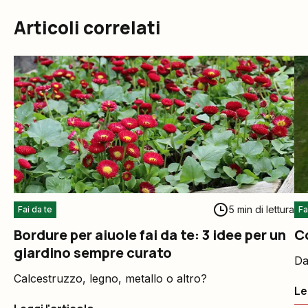
Articoli correlati
5 min di lettura
Fai da te
Fa
Bordure per aiuole fai da te: 3 idee per un
C
giardino sempre curato
Da
Calcestruzzo, legno, metallo o altro?
Le