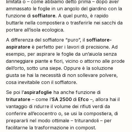
limitata o – come abbiamo detto prima – dopo aver
ammassato le foglie in un angolo del giardino con la
funzione di
soffiatore
. A quel punto, è rapido
buttarle nella compostiera o trasferirle nei sacchi da
portare all’isola ecologica.
A differenza del soffiatore “puro”, il
soffiatore-
aspiratore
è perfetto per i lavori di precisione. Ad
esempio, per aspirare le foglie da un’aiuola senza
danneggiare piante e fiori, vicino o attorno alle prode
dell’orto, sotto una siepe. Oppure è la soluzione
giusta se hai la necessità di non sollevare polvere,
cosa inevitabile con il soffiatore.
Se poi l’
aspirafoglie
ha anche funzione di
trituratore
– come l’
SA 2500
di
Efco
–, allora hai il
vantaggio di ridurre il volume dei rifiuti verdi da
conferire all’ecocentro o, se usi la compostiera, di
prepararli nel modo ottimale – triturandoli – per
facilitarne la trasformazione in compost.