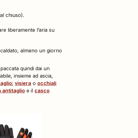
al chiuso).
re liberamente l’aria su
iscaldato, almeno un giorno
spaccata quindi dai un
bile, insieme ad ascia,
taglio
;
visiera
o
occhiali
 antitaglio
e il
casco