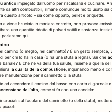
iù antico
impiegato dall’uomo per riscaldarsi e cucinare. An
arte da altri combustibili, rimane comunque molto usato sia
a questo articolo – sia come cippato, pellet e briquette.
a e viene bruciata in maniera corretta, non provoca emission
libera una quantità ridotta di polveri sottili e sostanze toss
e parleremo qui.
mino
l camino (o meglio, nel caminetto)? È un gesto semplice, un
ddi per chi lo ha in casa (o ha una stufa a legna). Sai che
ac
he banale? E che ne va della tua salute, insieme a quella del
liora la qualità della combustione
, inquinando meno e c
e manutenzione per il caminetto o la stufa.
 ad accendere il camino dal basso con carta di giornale e p
accensione dall’alto
, come si fa con una candela:
 incrociati sul focolare del caminetto (o della stufa), metten
ù piccoli.