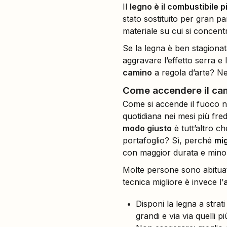
Il
legno è il combustibile p
stato sostituito per gran p
materiale su cui si concentr
Se la legna è ben stagionat
aggravare l’effetto serra e 
camino
a regola d’arte? N
Come accendere il ca
Come si accende il fuoco ne
quotidiana nei mesi più fre
modo giusto
è tutt’altro c
portafoglio? Sì, perché
mig
con maggior durata e minor
Molte persone sono abituate
tecnica migliore è invece l’
Disponi la legna a strati
grandi e via via quelli pi