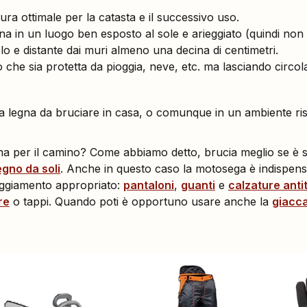
sura ottimale per la catasta e il successivo uso.
gna in un luogo ben esposto al sole e arieggiato (quindi non 
olo e distante dai muri almeno una decina di centimetri.
 che sia protetta da pioggia, neve, etc. ma lasciando circola
 la legna da bruciare in casa, o comunque in un ambiente r
gna per il camino? Come abbiamo detto, brucia meglio se è 
egno da soli
. Anche in questo caso la motosega è indispensa
aggiamento appropriato:
pantaloni
,
guanti
e
calzature anti
re
o tappi. Quando poti è opportuno usare anche la
giacca