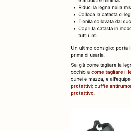
e arbusti è minima.
Riduci la legna nella mi
Colloca la catasta di le
Tienila sollevata dal su
Copri la catasta in modo
tutti i lati.
Un ultimo consiglio: porta
prima di usarla.
Sai già come tagliare la le
occhio a
come tagliare il l
cunei e mazza, e all’equip
protettivi
;
cuffie antirumo
protettivo
.