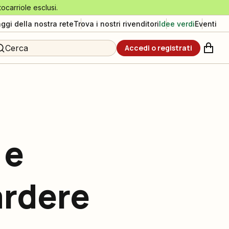
tocarriole esclusi.
aggi della nostra rete
Trova i nostri rivenditori
Idee verdi
Eventi
Cerca
Accedi o registrati
 e
ardere