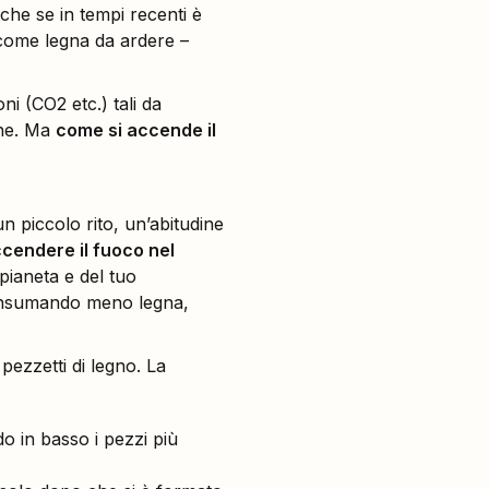
che se in tempi recenti è
 come legna da ardere –
i (CO2 etc.) tali da
iche. Ma
come si accende il
 piccolo rito, un’abitudine
cendere il fuoco nel
 pianeta e del tuo
onsumando meno legna,
ezzetti di legno. La
do in basso i pezzi più