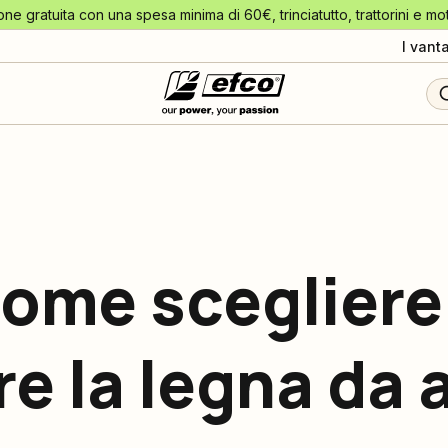
one gratuita con una spesa minima di 60€, trinciatutto, trattorini e mo
I vant
ome scegliere
e la legna da 