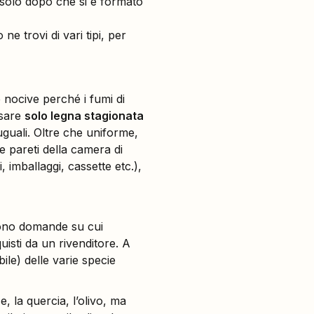
 solo dopo che si è formato
e trovi di vari tipi, per
 nocive perché i fumi di
usare
solo legna stagionata
uguali. Oltre che uniforme,
le pareti della camera di
 imballaggi, cassette etc.),
ono domande su cui
quisti da un rivenditore. A
ile) delle varie specie
ce, la quercia, l’olivo, ma