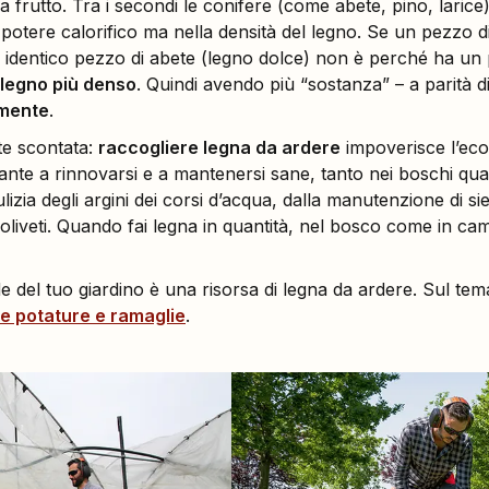
a frutto. Tra i secondi le conifere (come abete, pino, larice),
 potere calorifico ma nella densità del legno. Se un pezzo di
n identico pezzo di abete (legno dolce) non è perché ha un 
legno più denso
. Quindi avendo più “sostanza” – a parità di
amente
.
te scontata:
raccogliere legna da ardere
impoverisce l’eco
 piante a rinnovarsi e a mantenersi sane, tanto nei boschi 
lizia degli argini dei corsi d’acqua, dalla manutenzione di si
 e oliveti. Quando fai legna in quantità, nel bosco come in c
del tuo giardino è una risorsa di legna da ardere. Sul tema d
re potature e ramaglie
.