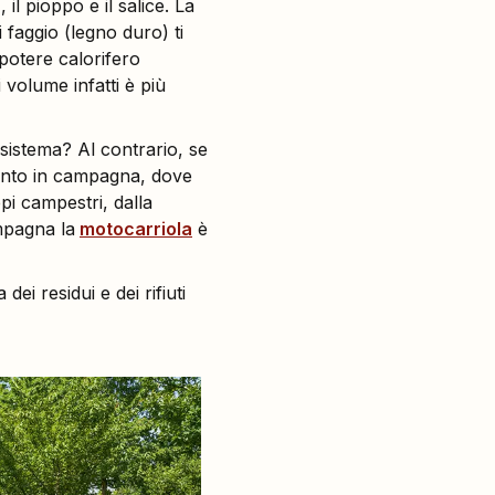
 il pioppo e il salice. La
 faggio (legno duro) ti
potere calorifero
 volume infatti è più
sistema? Al contrario, se
quanto in campagna, dove
epi campestri, dalla
ampagna la
motocarriola
è
ei residui e dei rifiuti