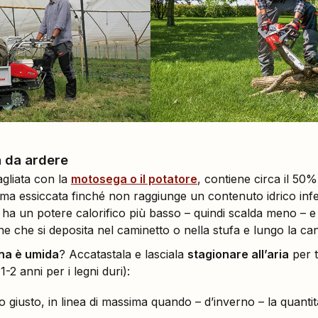
 da ardere
agliata con la
motosega o il potatore
, contiene circa il 50%
ma essiccata finché non raggiunge un contenuto idrico infe
ha un potere calorifico più basso – quindi scalda meno – e 
gine che si deposita nel caminetto o nella stufa e lungo la c
gna è umida
? Accatastala e lasciala
stagionare all’aria
per t
1-2 anni per i legni duri):
 giusto, in linea di massima quando – d’inverno – la quantità d