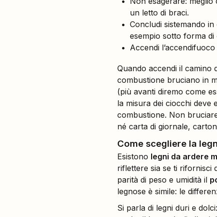
Non esagerare: meglio c
un letto di braci.
Concludi sistemando in c
esempio sotto forma di cu
Accendi l’accendifuoco
Quando accendi il camino d
combustione bruciano in m
(più avanti diremo come ess
la misura dei ciocchi deve e
combustione. Non bruciare le
né carta di giornale, carto
Come scegliere la leg
Esistono
legni da ardere mi
riflettere sia se ti riforni
parità di peso e umidità il
p
legnose è simile: le differ
Si parla di legni duri e dolci