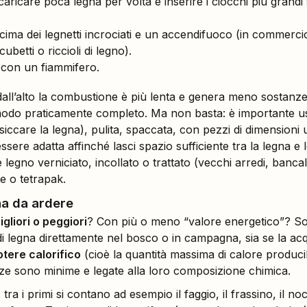
aricare poca legna per volta e inserire i ciocchi più grandi
ima dei legnetti incrociati e un accendifuoco (in commercio n
betti o riccioli di legno).
 con un fiammifero.
all’alto la combustione è più lenta e genera meno sostanze
odo praticamente completo. Ma non basta: è importante 
iccare la legna), pulita, spaccata, con pezzi di dimensioni 
ssere adatta affinché lasci spazio sufficiente tra la legna e 
gno verniciato, incollato o trattato (vecchi arredi, bancali,
ne o tetrapak.
na da ardere
gliori o peggiori
? Con più o meno “valore energetico”? S
sci di legna direttamente nel bosco o in campagna, sia se la ac
otere calorifico
(cioè la quantità massima di calore producib
enze sono minime e legate alla loro composizione chimica.
: tra i primi si contano ad esempio il faggio, il frassino, il no