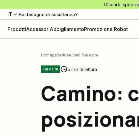
Ottieni la spedizi
IT
Hai bisogno di assistenza?
Prodotti
Accessori
Abbigliamento
Promozione Robot
Homepage
Idee Verdi
Fai da te
5 min di lettura
Fai da te
Camino: c
posizionar