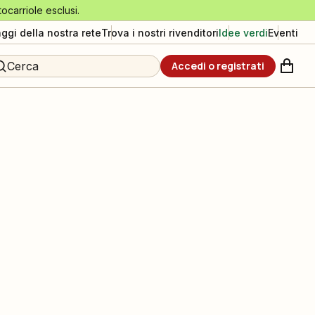
tocarriole esclusi.
aggi della nostra rete
Trova i nostri rivenditori
Idee verdi
Eventi
Cerca
Accedi o registrati