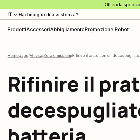
Ottieni la spedizi
IT
Hai bisogno di assistenza?
Prodotti
Accessori
Abbigliamento
Promozione Robot
Homepage
Attività
Zero emissioni
Rifinire il prato con un decespugliato
Rifinire il pr
decespugliat
batteria