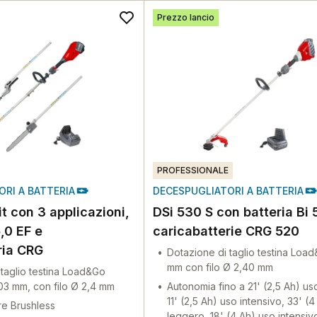
Prezzo lancio
PROFESSIONALE
RI A BATTERIA
DECESPUGLIATORI A BATTERIA
it con 3 applicazioni,
DSi 530 S con batteria Bi 
5,0 EF e
caricabatterie CRG 520
ria CRG
Dotazione di taglio testina Loa
mm con filo Ø 2,40 mm
 taglio testina Load&Go
3 mm, con filo Ø 2,4 mm
Autonomia fino a 21' (2,5 Ah) us
11' (2,5 Ah) uso intensivo, 33' (
re Brushless
leggero, 18' (4 Ah) uso intensiv