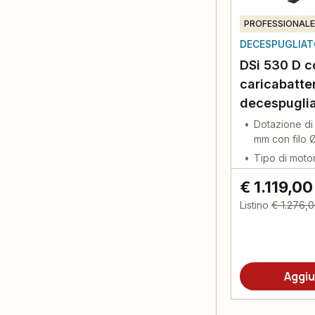
PROFESSIONALE
DECESPUGLIATO
DSi 530 D co
caricabatte
decespuglia
Dotazione di
mm con filo 
Tipo di moto
€ 1.119,00
Listino
€ 1.276,
Aggiu