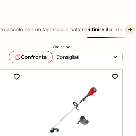
sto piccolo con un tagliasiepi a batteria
Rifinire il prato con
Ordina per
Confronta
Consigliati