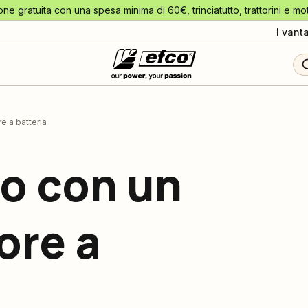
one gratuita con una spesa minima di 60€, trinciatutto, trattorini e mo
I vant
re a batteria
ato con un
ore a