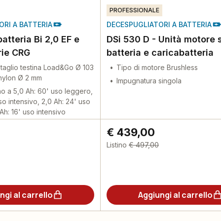
PROFESSIONALE
RI A BATTERIA
DECESPUGLIATORI A BATTERIA
atteria Bi 2,0 EF e
DSi 530 D - Unità motore 
rie CRG
batteria e caricabatteria
 taglio testina Load&Go Ø 103
Tipo di motore Brushless
 nylon Ø 2 mm
Impugnatura singola
no a 5,0 Ah: 60' uso leggero,
so intensivo, 2,0 Ah: 24' uso
Ah: 16' uso intensivo
€ 439,00
Listino
€ 497,00
ngi al carrello
Aggiungi al carrello