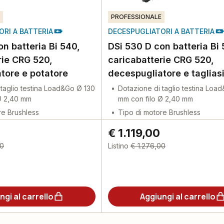
PROFESSIONALE
RI A BATTERIA
DECESPUGLIATORI A BATTERIA
n batteria Bi 540,
DSi 530 D con batteria Bi 
rie CRG 520,
caricabatterie CRG 520,
tore e potatore
decespugliatore e taglias
 taglio testina Load&Go Ø 130
Dotazione di taglio testina Loa
Ø 2,40 mm
mm con filo Ø 2,40 mm
re Brushless
Tipo di motore Brushless
€ 1.119,00
00
Listino
€ 1.276,00
ngi al carrello
Aggiungi al carrello