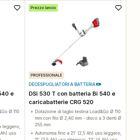
Prezzo lancio
PROFESSIONALE
DECESPUGLIATORI A BATTERIA
540 e
DSi 530 T con batteria Bi 540 e
caricabatterie CRG 520
d&Go Ø 110
Dotazione di taglio testina Load&Go Ø 110
mm con filo Ø 2,40 mm - disco a 3 denti Ø
255 mm
o leggero,
4 Ah) uso
Autonomia fino a 21' (2,5 Ah) uso leggero,
o
11' (2,5 Ah) uso intensivo, 33' (4 Ah) uso