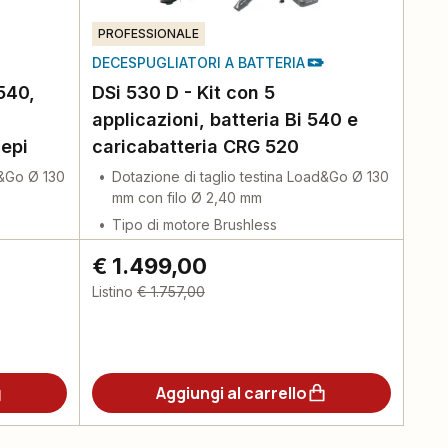
PROFESSIONALE
DECESPUGLIATORI A BATTERIA
540,
DSi 530 D - Kit con 5
applicazioni, batteria Bi 540 e
iepi
caricabatteria CRG 520
d&Go Ø 130
Dotazione di taglio testina Load&Go Ø 130
mm con filo Ø 2,40 mm
Tipo di motore Brushless
€ 1.499,00
Listino
€ 1.757,00
Aggiungi al carrello