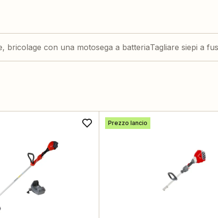
re, bricolage con una motosega a batteria
Tagliare siepi a fu
Prezzo lancio