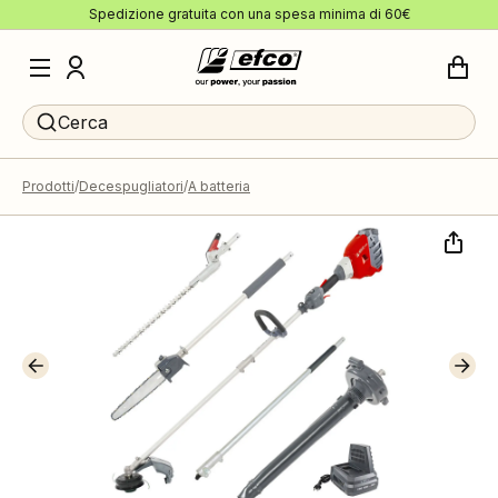
Spedizione gratuita con una spesa minima di 60€
Cerca
Prodotti
Decespugliatori
A batteria