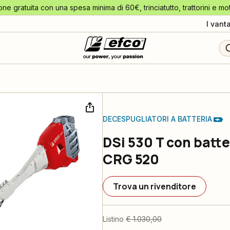
one gratuita con una spesa minima di 60€, trinciatutto, trattorini e mo
I vant
DECESPUGLIATORI A BATTERIA
DSi 530 T con batte
CRG 520
Trova un rivenditore
Listino
€ 1.030,00