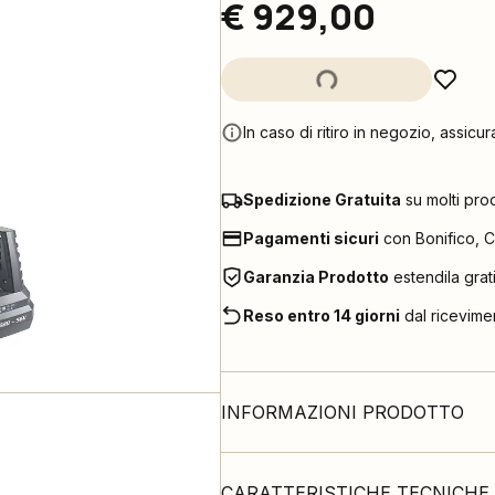
€ 929,00
In caso di ritiro in negozio, assicur
Spedizione Gratuita
su molti pro
Pagamenti sicuri
con Bonifico, C
Garanzia Prodotto
estendila grat
Reso entro 14 giorni
dal ricevime
INFORMAZIONI PRODOTTO
CARATTERISTICHE TECNICHE