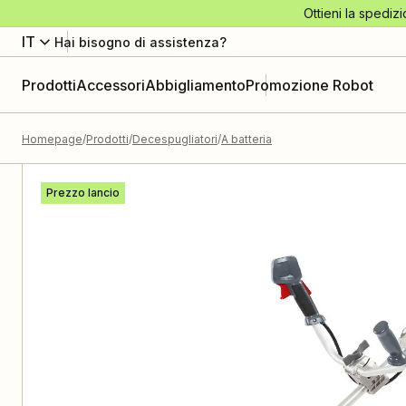
Ottieni la spedizi
IT
Hai bisogno di assistenza?
Prodotti
Accessori
Abbigliamento
Promozione Robot
Homepage
Prodotti
Decespugliatori
A batteria
Prezzo lancio