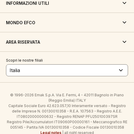
INFORMAZIONI UTILI
MONDO EFCO
AREA RISERVATA
Scopri le nostre filiali
Italia
© 1996-2026 Emak S.p.A. Via E. Fermi, 4 - 42011 Bagnolo in Piano
(Reggio Emilia) ITALY
Capitale Sociale Euro 42.623.057,10 Interamente versato - Registro
delle Imprese N. 00130010358 - R.E.A. 107563 - Registro A.E.E.
IT08020000000632 - Registro RENAP PFU250100397SR
Registro Pile/Accumulatori IT09060P00000161 - Meccanografico RE
005145 - Partita IVA 00130010358 - Codice Fiscale 00130010358
Legal notes
| all right reserved