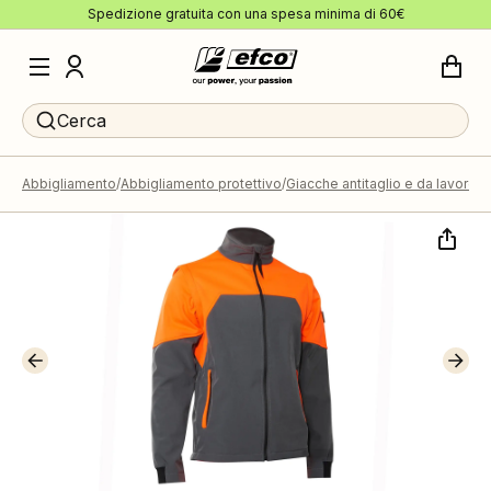
Spedizione gratuita con una spesa minima di 60€
Cerca
Abbigliamento
Abbigliamento protettivo
Giacche antitaglio e da lavoro
G