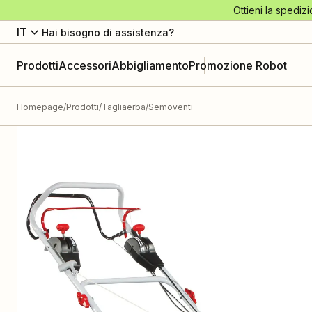
Ottieni la spedizi
IT
Hai bisogno di assistenza?
Prodotti
Accessori
Abbigliamento
Promozione Robot
Homepage
Prodotti
Tagliaerba
Semoventi