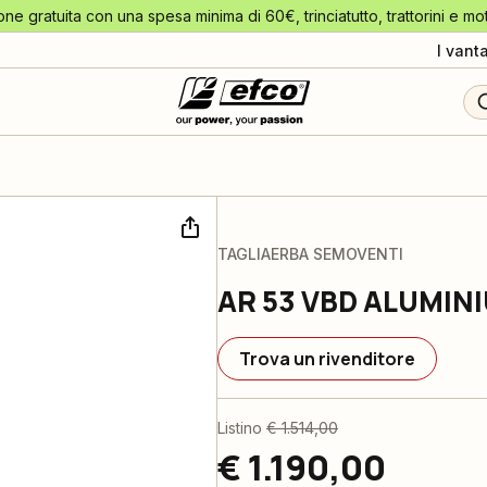
one gratuita con una spesa minima di 60€, trinciatutto, trattorini e mo
I vant
TAGLIAERBA SEMOVENTI
AR 53 VBD ALUMIN
Trova un rivenditore
Listino
€ 1.514,00
€ 1.190,00